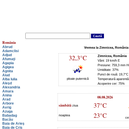
România
Abrud
Vremea la Zimnicea, România
Adamclisi
Adjud
32,3°C
Zimnicea, România
Afumaţi
Vânt: 19 km/h E
Agapia
Presiune: 759,3 mm H
Agigea
Umiditate: 37%
Agnita
Punct de rouă: 19,7°C
Aiud
ploaie puternică
Alba Iulia
Temperatură aparentă
Aleşd
Acoperire cer: 75%
Alexandria
Amara
Anina
08.08.2026
Arad
37°C
Arbore
sâmbătă
ziua
Avrig
Azuga
23°C
Babadag
noaptea
ce
Bacău
Baia de Arieş
Baia de Criş