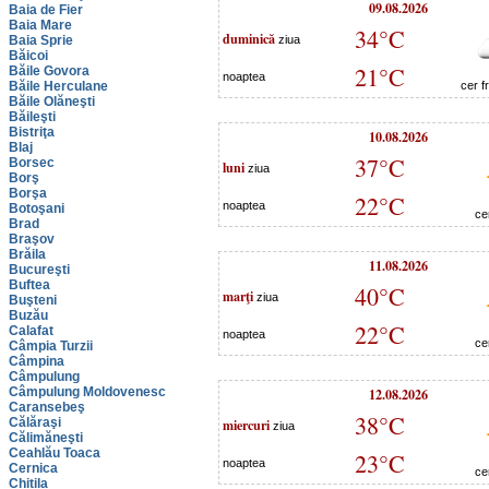
09.08.2026
Baia de Fier
Baia Mare
34°C
duminică
Baia Sprie
ziua
Băicoi
21°C
Băile Govora
noaptea
Băile Herculane
cer f
Băile Olăneşti
Băileşti
Bistriţa
10.08.2026
Blaj
37°C
Borsec
luni
ziua
Borş
Borşa
22°C
noaptea
Botoşani
ce
Brad
Braşov
Brăila
11.08.2026
Bucureşti
Buftea
40°C
marţi
ziua
Buşteni
Buzău
22°C
Calafat
noaptea
ce
Câmpia Turzii
Câmpina
Câmpulung
Câmpulung Moldovenesc
12.08.2026
Caransebeş
38°C
Călăraşi
miercuri
ziua
Călimăneşti
Ceahlău Toaca
23°C
noaptea
Cernica
ce
Chitila