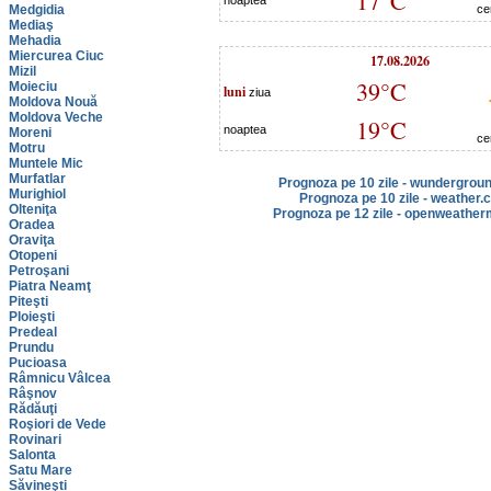
17°C
noaptea
Medgidia
ce
Mediaş
Mehadia
Miercurea Ciuc
17.08.2026
Mizil
39°C
Moieciu
luni
ziua
Moldova Nouă
Moldova Veche
19°C
noaptea
Moreni
ce
Motru
Muntele Mic
Murfatlar
Prognoza pe 10 zile - wundergrou
Murighiol
Prognoza pe 10 zile - weather.
Olteniţa
Prognoza pe 12 zile - openweather
Oradea
Oraviţa
Otopeni
Petroşani
Piatra Neamţ
Piteşti
Ploieşti
Predeal
Prundu
Pucioasa
Râmnicu Vâlcea
Râşnov
Rădăuţi
Roşiori de Vede
Rovinari
Salonta
Satu Mare
Săvineşti