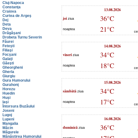
Cluj-Napoca
Constanţa
13.08.2026
Craiova
Curtea de Argeş
36°C
joi
ziua
Dej
Deta
21°C
Deva
noaptea
ce
Drăgăşani
Drobeta Turnu Severin
Făurei
14.08.2026
Feteşti
Filiaşi
34°C
vineri
Focşani
ziua
Galaţi
Găeşti
18°C
noaptea
Gheorgheni
ce
Gherla
Giurgiu
Gura Humorului
15.08.2026
Gurahonţ
34°C
Horezu
sâmbătă
ziua
Huedin
Huşi
17°C
Iaşi
noaptea
ce
Întorsura Buzăului
Joseni
Lugoj
16.08.2026
Lupeni
Mangalia
36°C
duminică
Măcin
ziua
Măgurele
Mănăstirea Humorului