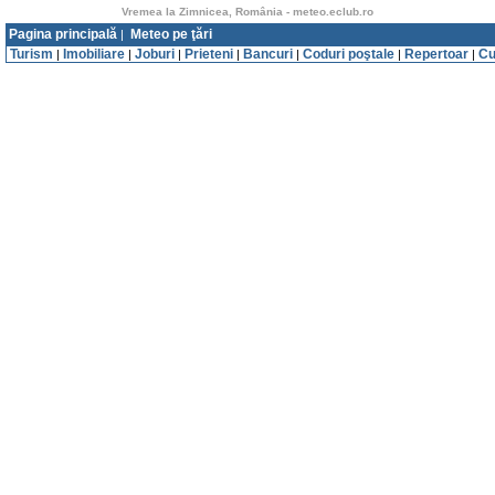
Vremea la Zimnicea, România - meteo.eclub.ro
Pagina principală
Meteo pe ţări
|
Turism
Imobiliare
Joburi
Prieteni
Bancuri
Coduri poştale
Repertoar
Cu
|
|
|
|
|
|
|