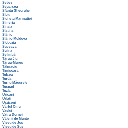
Sebeş
Segarcea
Sfântu Gheorghe
Sibiu
Sighetu Marmaţiei
Simeria
Sinaia
Slatina
Slănic
Slănic-Moldova
Slobozia
Suceava
Sulina
Şelimbăr
Târgu Jiu
Târgu-Mureş
Tălmaciu
Timişoara
Tulcea
Turda
Turnu Măgurele
Tuşnad
Tuzla
Uricani
Urlaţi
Urziceni
Vârful Omu
Vaslui
Vatra Dornei
Vălenii de Munte
Vişeu de Jos
Vişeu de Sus