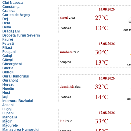
Cluj-Napoca
Constanţa
14.08.2026
Craiova
Curtea de Argeş
27°C
vineri
ziua
Dej
Deta
13°C
Deva
noaptea
cer f
Drăgăşani
Drobeta Turnu Severin
Făurei
15.08.2026
Feteşti
Filiaşi
30°C
sâmbătă
Focşani
ziua
Galaţi
Găeşti
13°C
noaptea
Gheorgheni
ce
Gherla
Giurgiu
Gura Humorului
16.08.2026
Gurahonţ
32°C
Horezu
duminică
ziua
Huedin
Huşi
14°C
Iaşi
noaptea
ce
Întorsura Buzăului
Joseni
Lugoj
17.08.2026
Lupeni
Mangalia
33°C
luni
Măcin
ziua
Măgurele
Mănăstirea Humorului