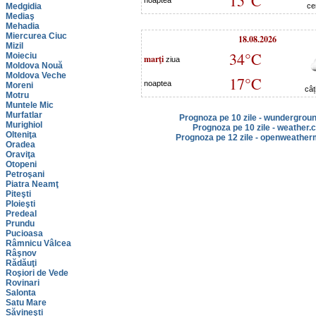
15°C
noaptea
Medgidia
ce
Mediaş
Mehadia
Miercurea Ciuc
18.08.2026
Mizil
34°C
Moieciu
marţi
ziua
Moldova Nouă
Moldova Veche
17°C
noaptea
Moreni
câț
Motru
Muntele Mic
Murfatlar
Prognoza pe 10 zile - wundergrou
Murighiol
Prognoza pe 10 zile - weather.
Olteniţa
Prognoza pe 12 zile - openweather
Oradea
Oraviţa
Otopeni
Petroşani
Piatra Neamţ
Piteşti
Ploieşti
Predeal
Prundu
Pucioasa
Râmnicu Vâlcea
Râşnov
Rădăuţi
Roşiori de Vede
Rovinari
Salonta
Satu Mare
Săvineşti