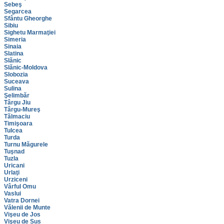
Sebeş
Segarcea
Sfântu Gheorghe
Sibiu
Sighetu Marmaţiei
Simeria
Sinaia
Slatina
Slănic
Slănic-Moldova
Slobozia
Suceava
Sulina
Şelimbăr
Târgu Jiu
Târgu-Mureş
Tălmaciu
Timişoara
Tulcea
Turda
Turnu Măgurele
Tuşnad
Tuzla
Uricani
Urlaţi
Urziceni
Vârful Omu
Vaslui
Vatra Dornei
Vălenii de Munte
Vişeu de Jos
Vişeu de Sus