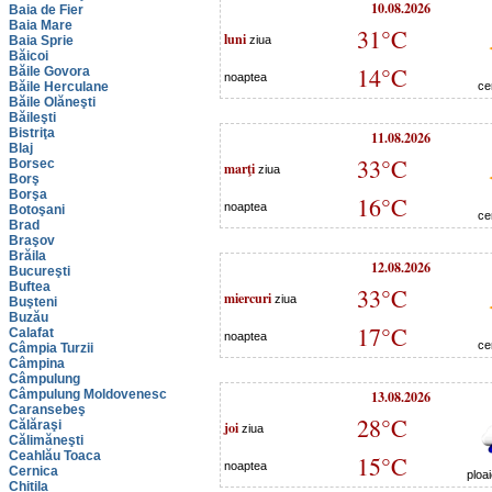
10.08.2026
Baia de Fier
Baia Mare
31°C
luni
Baia Sprie
ziua
Băicoi
14°C
Băile Govora
noaptea
Băile Herculane
ce
Băile Olăneşti
Băileşti
Bistriţa
11.08.2026
Blaj
33°C
Borsec
marţi
ziua
Borş
Borşa
16°C
noaptea
Botoşani
ce
Brad
Braşov
Brăila
12.08.2026
Bucureşti
Buftea
33°C
miercuri
ziua
Buşteni
Buzău
17°C
Calafat
noaptea
ce
Câmpia Turzii
Câmpina
Câmpulung
Câmpulung Moldovenesc
13.08.2026
Caransebeş
28°C
Călăraşi
joi
ziua
Călimăneşti
Ceahlău Toaca
15°C
noaptea
Cernica
ploa
Chitila