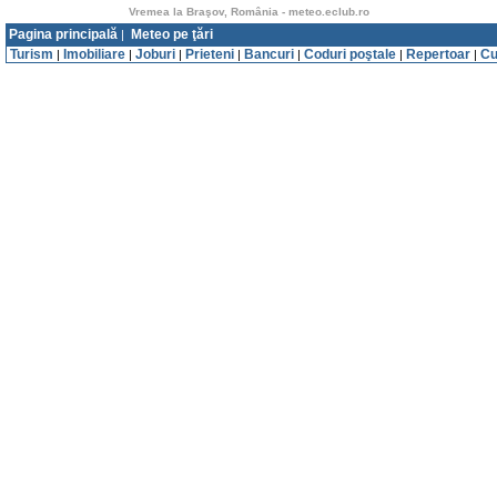
Vremea la Braşov, România - meteo.eclub.ro
Pagina principală
Meteo pe ţări
|
Turism
Imobiliare
Joburi
Prieteni
Bancuri
Coduri poştale
Repertoar
Cu
|
|
|
|
|
|
|