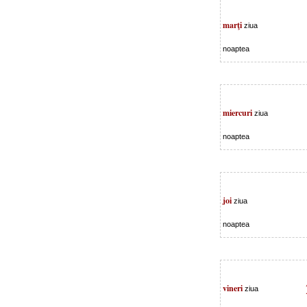
marţi
ziua
noaptea
miercuri
ziua
noaptea
joi
ziua
noaptea
vineri
ziua