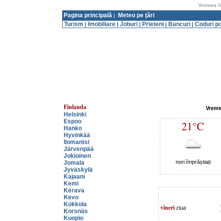
Vremea în
Pagina principală
Meteo pe ţări
|
Turism
Imobiliare
Joburi
Prieteni
Bancuri
Coduri p
|
|
|
|
|
Finlanda
Vremea
Helsinki
Espoo
21°C
Hanko
Hyvinkää
Ilomantsi
Järvenpää
Jokioinen
nori împrăștiați
Jomala
Jyväskylä
Kajaani
Kemi
Kerava
Kevo
Kokkola
vineri
ziua
Korsnäs
Kuopio