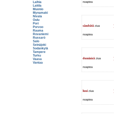
Laihia
noaptea
Laitila
Muonio
Mynamaki
Nivala
Oulu
Pori
sâmbătă
ziua
Porvoo
Rauma
Rovaniemi
noaptea
Russarö
Salo
Seinäjoki
Sodankylä
Tampere
Turku
duminică
ziua
Vaasa
Vantaa
noaptea
luni
ziua
noaptea