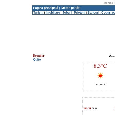
Vremea î
Pagina principală
Meteo pe ţări
|
Turism
Imobiliare
Joburi
Prieteni
Bancuri
Coduri p
|
|
|
|
|
Ecuador
Vrem
Quito
8,3°C
cer senin
vineri
ziua