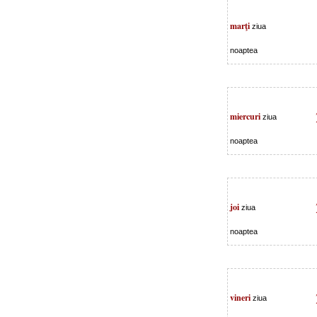
marţi
ziua
noaptea
miercuri
ziua
noaptea
joi
ziua
noaptea
vineri
ziua