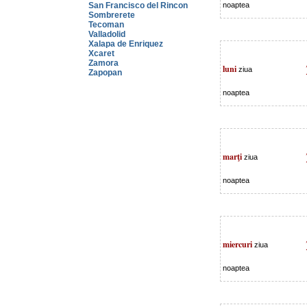
San Francisco del Rincon
noaptea
Sombrerete
Tecoman
Valladolid
Xalapa de Enriquez
Xcaret
Zamora
luni
ziua
Zapopan
noaptea
marţi
ziua
noaptea
miercuri
ziua
noaptea