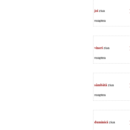
joi
ziua
noaptea
vineri
ziua
noaptea
sâmbătă
ziua
noaptea
duminică
ziua