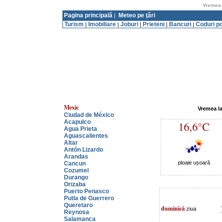
Vremea 
Pagina principală
Meteo pe ţări
|
Turism
Imobiliare
Joburi
Prieteni
Bancuri
Coduri p
|
|
|
|
|
Mexic
Vremea l
Ciudad de México
Acapulco
16,6°C
Agua Prieta
Aguascalientes
Altar
Antón Lizardo
Arandas
ploaie ușoară
Cancun
Cozumel
Durango
Orizaba
Puerto Penasco
Putla de Guerrero
Queretaro
duminică
ziua
Reynosa
Salamanca