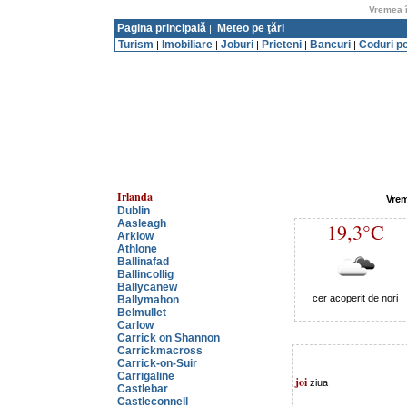
Vremea î
Pagina principală
Meteo pe ţări
|
Turism
Imobiliare
Joburi
Prieteni
Bancuri
Coduri p
|
|
|
|
|
Irlanda
Vrem
Dublin
Aasleagh
19,3°C
Arklow
Athlone
Ballinafad
Ballincollig
Ballycanew
cer acoperit de nori
Ballymahon
Belmullet
Carlow
Carrick on Shannon
Carrickmacross
Carrick-on-Suir
Carrigaline
joi
ziua
Castlebar
Castleconnell