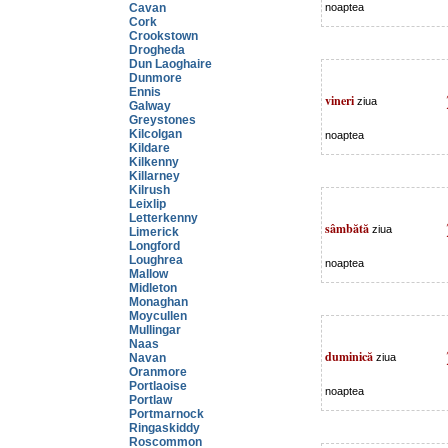
Cavan
noaptea
Cork
Crookstown
Drogheda
Dun Laoghaire
Dunmore
Ennis
vineri
ziua
Galway
Greystones
Kilcolgan
noaptea
Kildare
Kilkenny
Killarney
Kilrush
Leixlip
Letterkenny
sâmbătă
ziua
Limerick
Longford
Loughrea
noaptea
Mallow
Midleton
Monaghan
Moycullen
Mullingar
Naas
duminică
Navan
ziua
Oranmore
Portlaoise
noaptea
Portlaw
Portmarnock
Ringaskiddy
Roscommon