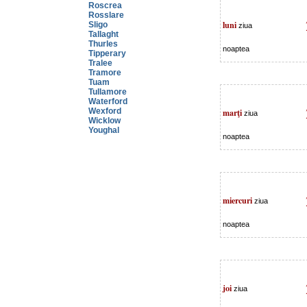
Roscrea
Rosslare
luni
Sligo
ziua
Tallaght
Thurles
noaptea
Tipperary
Tralee
Tramore
Tuam
Tullamore
Waterford
Wexford
marţi
ziua
Wicklow
Youghal
noaptea
miercuri
ziua
noaptea
joi
ziua