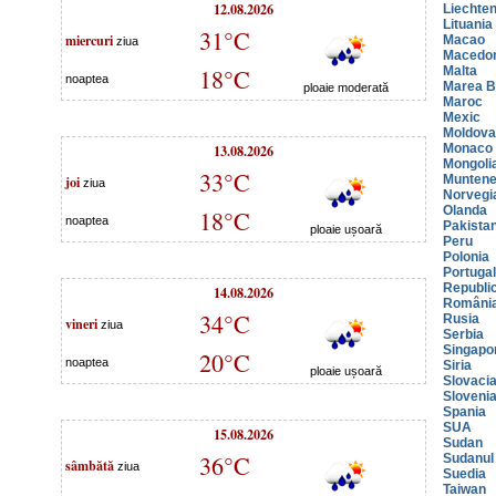
12.08.2026
Liechten
Lituania
31°C
miercuri
Macao
ziua
Macedo
18°C
Malta
noaptea
Marea Br
ploaie moderată
Maroc
Mexic
Moldova
13.08.2026
Monaco
Mongoli
33°C
joi
Muntene
ziua
Norvegi
Olanda
18°C
noaptea
Pakista
ploaie ușoară
Peru
Polonia
Portugal
Republi
14.08.2026
Români
34°C
Rusia
vineri
ziua
Serbia
Singapo
20°C
noaptea
Siria
ploaie ușoară
Slovaci
Sloveni
Spania
SUA
15.08.2026
Sudan
36°C
Sudanul
sâmbătă
ziua
Suedia
Taiwan