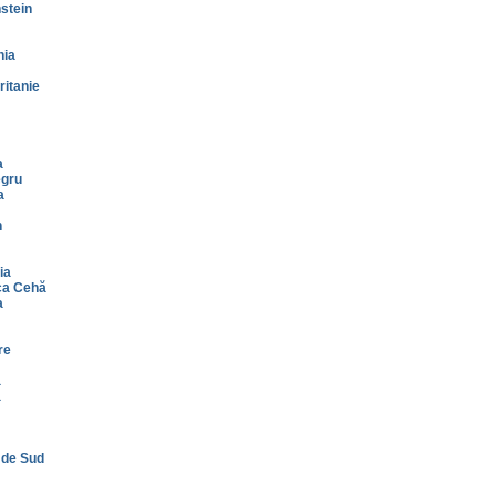
stein
nia
itanie
a
gru
a
n
ia
ca Cehă
a
re
a
a
 de Sud