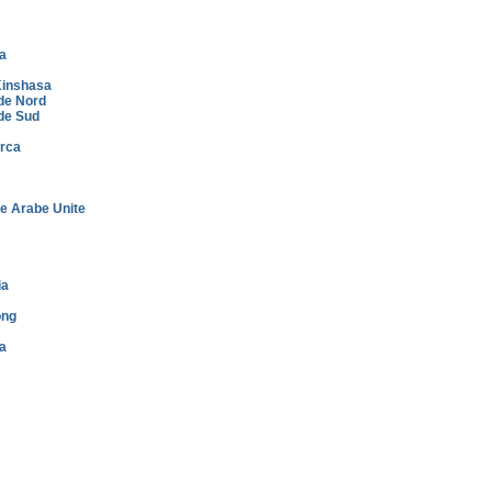
a
inshasa
de Nord
de Sud
rca
e Arabe Unite
ia
ong
a