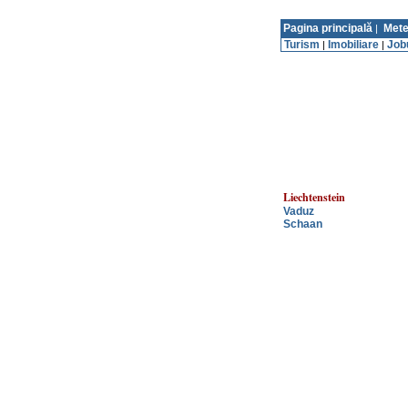
Pagina principală
Mete
|
Turism
Imobiliare
Job
|
|
Liechtenstein
Vaduz
Schaan