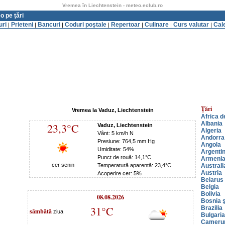
Vremea în Liechtenstein - meteo.eclub.ro
o pe ţări
uri
Prieteni
Bancuri
Coduri poştale
Repertoar
Culinare
Curs valutar
Cal
|
|
|
|
|
|
|
Ţări
Vremea la Vaduz, Liechtenstein
Africa d
Albania
23,3°C
Vaduz, Liechtenstein
Algeria
Vânt: 5 km/h N
Andorra
Presiune: 764,5 mm Hg
Angola
Umiditate: 54%
Argenti
Punct de rouă: 14,1°C
Armeni
cer senin
Temperatură aparentă: 23,4°C
Australi
Austria
Acoperire cer: 5%
Belarus
Belgia
Bolivia
08.08.2026
Bosnia ş
31°C
Brazilia
sâmbătă
ziua
Bulgaria
Cameru