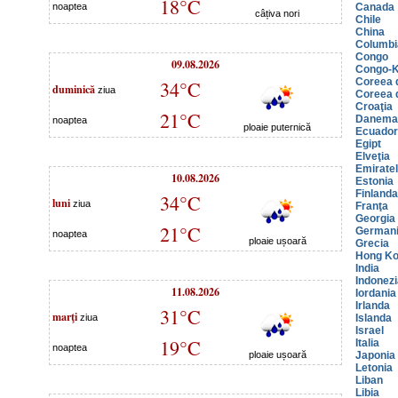
18°C
noaptea
Canada
câțiva nori
Chile
China
Columbi
Congo
09.08.2026
Congo-K
Coreea 
34°C
duminică
ziua
Coreea 
Croaţia
21°C
Danema
noaptea
ploaie puternică
Ecuador
Egipt
Elveţia
Emiratel
10.08.2026
Estonia
Finlanda
34°C
luni
ziua
Franţa
Georgia
21°C
German
noaptea
ploaie ușoară
Grecia
Hong K
India
Indonezi
11.08.2026
Iordania
Irlanda
31°C
marţi
ziua
Islanda
Israel
19°C
Italia
noaptea
ploaie ușoară
Japonia
Letonia
Liban
Libia