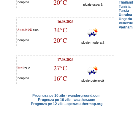
20°C
noaptea
Thailan
ploaie ușoară
Tunisia
Turcia
Ucraina
Ungaria
16.08.2026
Venezue
Vietnam
34°C
duminică
ziua
20°C
noaptea
ploaie moderată
17.08.2026
27°C
luni
ziua
16°C
noaptea
ploaie puternică
Prognoza pe 10 zile - wunderground.com
Prognoza pe 10 zile - weather.com
Prognoza pe 12 zile - openweathermap.org