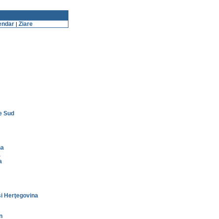
endar
Ziare
|
e Sud
na
a
a
i Herţegovina
n