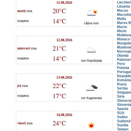
11.08.2026
Liechten
Lituania
20°C
marţi
Macao
ziua
Macedo
14°C
Malta
noaptea
Marea Br
câțiva nori
Maroc
Mexic
Moldova
12.08.2026
Monaco
Mongoli
21°C
miercuri
Muntene
ziua
Norvegi
Olanda
14°C
noaptea
Pakista
nori împrăștiați
Peru
Polonia
Portugal
Republi
13.08.2026
Români
22°C
Rusia
joi
ziua
Serbia
Singapo
17°C
noaptea
Siria
cer fragmentat
Slovaci
Sloveni
Spania
SUA
14.08.2026
Sudan
24°C
Sudanul
vineri
ziua
Suedia
Taiwan