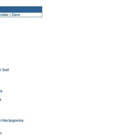
endar
Ziare
|
e Sud
na
a
a
i Herţegovina
n