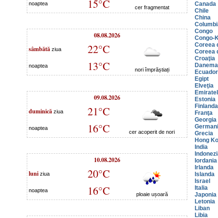
15°C
noaptea
Canada
cer fragmentat
Chile
China
Columbi
Congo
08.08.2026
Congo-K
Coreea 
22°C
sâmbătă
ziua
Coreea 
Croaţia
13°C
Danema
noaptea
nori împrăștiați
Ecuador
Egipt
Elveţia
Emiratel
09.08.2026
Estonia
Finlanda
21°C
duminică
ziua
Franţa
Georgia
16°C
German
noaptea
cer acoperit de nori
Grecia
Hong K
India
Indonezi
10.08.2026
Iordania
Irlanda
20°C
luni
ziua
Islanda
Israel
16°C
Italia
noaptea
ploaie ușoară
Japonia
Letonia
Liban
Libia