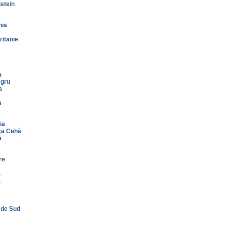
stein
nia
itanie
a
gru
a
n
ia
ca Cehă
a
re
a
a
 de Sud