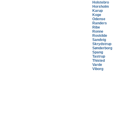
Holstebro
Horsholm
Karup
Koge
Odense
Randers
Ribe
Ronne
Roskilde
Sandvig
Skrydstrup
Sønderborg
Spang
Tastrup
Thisted
Varde
Viborg