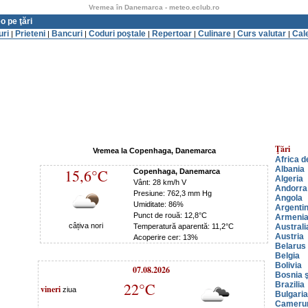
Vremea în Danemarca - meteo.eclub.ro
o pe ţări
uri
Prieteni
Bancuri
Coduri poştale
Repertoar
Culinare
Curs valutar
Cal
|
|
|
|
|
|
|
Ţări
Vremea la Copenhaga, Danemarca
Africa d
Albania
15,6°C
Copenhaga, Danemarca
Algeria
Vânt: 28 km/h V
Andorra
Presiune: 762,3 mm Hg
Angola
Umiditate: 86%
Argenti
Punct de rouă: 12,8°C
Armeni
câțiva nori
Temperatură aparentă: 11,2°C
Australi
Austria
Acoperire cer: 13%
Belarus
Belgia
Bolivia
07.08.2026
Bosnia ş
22°C
Brazilia
vineri
ziua
Bulgaria
Cameru