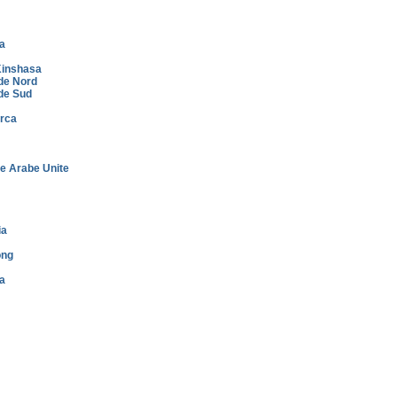
a
inshasa
de Nord
de Sud
rca
e Arabe Unite
ia
ong
a