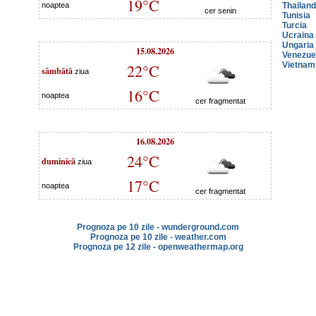
19°C
noaptea
Thailan
cer senin
Tunisia
Turcia
Ucraina
Ungaria
15.08.2026
Venezue
Vietnam
22°C
sâmbătă
ziua
16°C
noaptea
cer fragmentat
16.08.2026
24°C
duminică
ziua
17°C
noaptea
cer fragmentat
Prognoza pe 10 zile - wunderground.com
Prognoza pe 10 zile - weather.com
Prognoza pe 12 zile - openweathermap.org