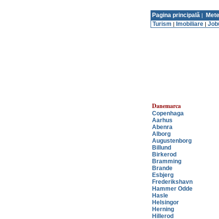
Pagina principală
Mete
|
Turism
Imobiliare
Job
|
|
Danemarca
Copenhaga
Aarhus
Abenra
Alborg
Augustenborg
Billund
Birkerod
Bramming
Brande
Esbjerg
Frederikshavn
Hammer Odde
Hasle
Helsingor
Herning
Hillerod