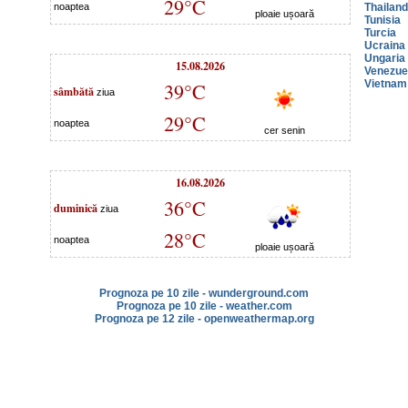
29°C
noaptea
Thailan
ploaie ușoară
Tunisia
Turcia
Ucraina
Ungaria
15.08.2026
Venezue
Vietnam
39°C
sâmbătă
ziua
29°C
noaptea
cer senin
16.08.2026
36°C
duminică
ziua
28°C
noaptea
ploaie ușoară
Prognoza pe 10 zile - wunderground.com
Prognoza pe 10 zile - weather.com
Prognoza pe 12 zile - openweathermap.org