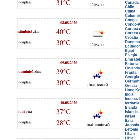
31°C
noaptea
Canada
câțiva nori
Chile
China
Columbi
Congo
08.08.2026
Congo-K
Coreea 
40°C
sâmbătă
ziua
Coreea 
Croaţia
30°C
Danema
noaptea
câțiva nori
Ecuador
Egipt
Elveţia
Emiratel
09.08.2026
Estonia
Finlanda
39°C
duminică
ziua
Franţa
Georgia
30°C
German
noaptea
ploaie ușoară
Grecia
Hong K
India
Indonezi
10.08.2026
Iordania
Irlanda
37°C
luni
ziua
Islanda
Israel
28°C
Italia
noaptea
ploaie moderată
Japonia
Letonia
Liban
Libia