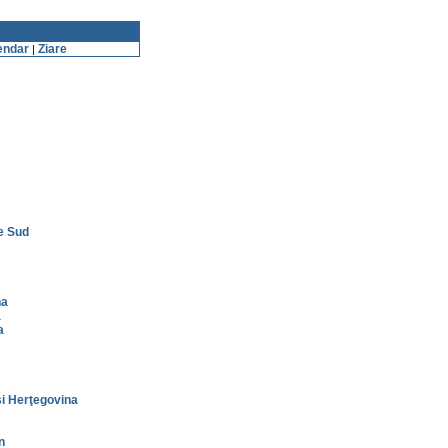
endar
Ziare
|
e Sud
na
a
a
i Herţegovina
n