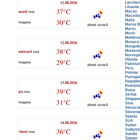
11.08.2026
Liechten
Lituania
37°C
marţi
Macao
ziua
Macedo
30°C
Malta
noaptea
Marea Br
ploaie ușoară
Maroc
Mexic
Moldova
12.08.2026
Monaco
Mongoli
38°C
miercuri
Muntene
ziua
Norvegi
Olanda
29°C
noaptea
Pakista
ploaie ușoară
Peru
Polonia
Portugal
Republi
13.08.2026
Români
39°C
Rusia
joi
ziua
Serbia
Singapo
31°C
noaptea
Siria
ploaie ușoară
Slovaci
Sloveni
Spania
SUA
14.08.2026
Sudan
36°C
Sudanul
vineri
ziua
Suedia
Taiwan