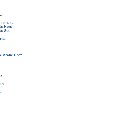
a
inshasa
de Nord
de Sud
rca
e Arabe Unite
ia
ong
a