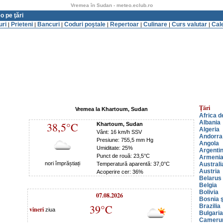
Vremea în Sudan - meteo.eclub.ro
o pe ţări
uri
Prieteni
Bancuri
Coduri poştale
Repertoar
Culinare
Curs valutar
Cal
|
|
|
|
|
|
|
Ţări
Vremea la Khartoum, Sudan
Africa d
Albania
38,5°C
Khartoum, Sudan
Algeria
Vânt: 16 km/h SSV
Andorra
Presiune: 755,5 mm Hg
Angola
Umiditate: 25%
Argenti
Punct de rouă: 23,5°C
Armeni
nori împrăștiați
Temperatură aparentă: 37,0°C
Australi
Austria
Acoperire cer: 36%
Belarus
Belgia
Bolivia
07.08.2026
Bosnia ş
39°C
Brazilia
vineri
ziua
Bulgaria
Cameru