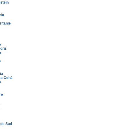
stein
nia
itanie
a
gru
a
n
ia
ca Cehă
a
re
a
a
 de Sud