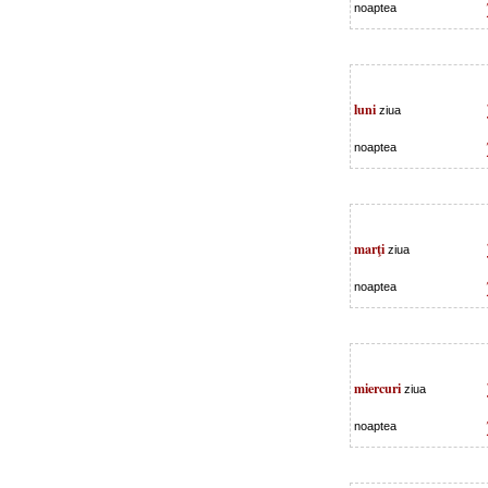
noaptea
luni
ziua
noaptea
marţi
ziua
noaptea
miercuri
ziua
noaptea