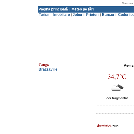
Vremea 
Pagina principală
Meteo pe ţări
|
Turism
Imobiliare
Joburi
Prieteni
Bancuri
Coduri p
|
|
|
|
|
Congo
Vremea
Brazzaville
34,7°C
cer fragmentat
duminică
ziua