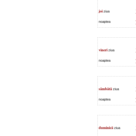
joi
ziua
noaptea
vineri
ziua
noaptea
sâmbătă
ziua
noaptea
duminică
ziua