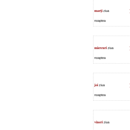
marţi
ziua
noaptea
miercuri
ziua
noaptea
joi
ziua
noaptea
vineri
ziua