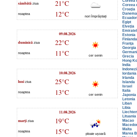
Coreea 
21°C
sâmbătă
ziua
Coreea 
Croaţia
12°C
Danema
noaptea
nori împrăștiați
Ecuador
Egipt
Elveţia
Emiratel
09.08.2026
Estonia
Finlanda
22°C
duminică
ziua
Franţa
Georgia
11°C
German
noaptea
cer senin
Grecia
Hong K
India
Indonezi
10.08.2026
Iordania
Irlanda
25°C
luni
ziua
Islanda
Israel
13°C
Italia
noaptea
cer senin
Japonia
Letonia
Liban
Libia
11.08.2026
Liechten
Lituania
19°C
marţi
Macao
ziua
Macedo
15°C
Malta
noaptea
Marea Br
ploaie ușoară