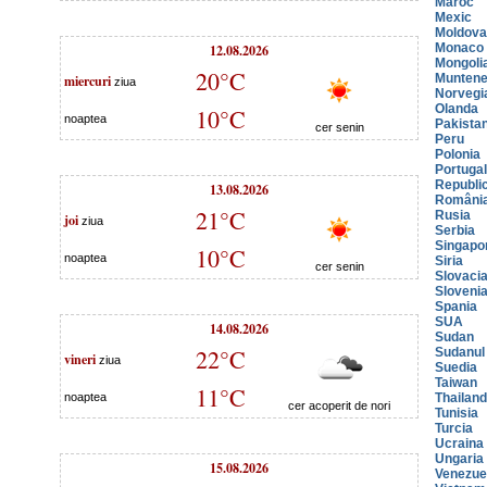
Maroc
Mexic
Moldova
12.08.2026
Monaco
Mongoli
20°C
miercuri
Muntene
ziua
Norvegi
Olanda
10°C
noaptea
Pakista
cer senin
Peru
Polonia
Portugal
Republi
13.08.2026
Români
21°C
Rusia
joi
ziua
Serbia
Singapo
10°C
noaptea
Siria
cer senin
Slovaci
Sloveni
Spania
SUA
14.08.2026
Sudan
22°C
Sudanul
vineri
ziua
Suedia
Taiwan
11°C
noaptea
Thailan
cer acoperit de nori
Tunisia
Turcia
Ucraina
Ungaria
15.08.2026
Venezue