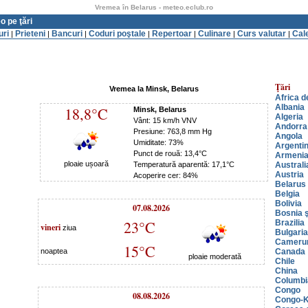
Vremea în Belarus - meteo.eclub.ro
o pe ţări
uri
Prieteni
Bancuri
Coduri poştale
Repertoar
Culinare
Curs valutar
Cal
|
|
|
|
|
|
|
Ţări
Vremea la Minsk, Belarus
Africa d
Albania
18,8°C
Minsk, Belarus
Algeria
Vânt: 15 km/h VNV
Andorra
Presiune: 763,8 mm Hg
Angola
Umiditate: 73%
Argenti
Punct de rouă: 13,4°C
Armeni
ploaie ușoară
Temperatură aparentă: 17,1°C
Australi
Austria
Acoperire cer: 84%
Belarus
Belgia
Bolivia
07.08.2026
Bosnia ş
23°C
Brazilia
vineri
ziua
Bulgaria
Cameru
15°C
noaptea
Canada
ploaie moderată
Chile
China
Columbi
Congo
08.08.2026
Congo-K