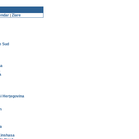
endar
Ziare
|
e Sud
na
a
a
i Herţegovina
n
a
inshasa