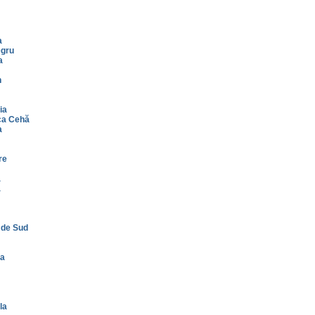
a
gru
a
n
ia
ca Cehă
a
re
a
a
 de Sud
da
la