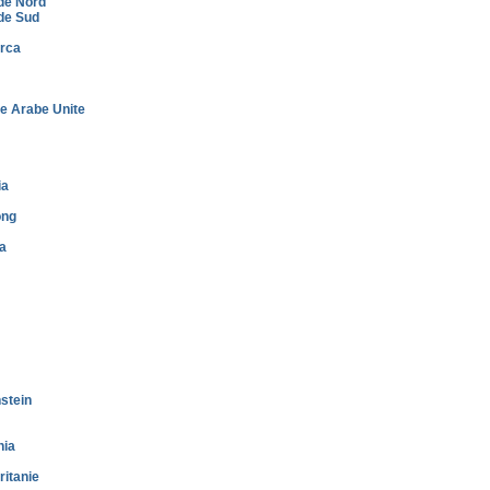
de Nord
de Sud
rca
e Arabe Unite
ia
ong
a
stein
nia
itanie