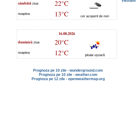
Vietnam
22°C
sâmbătă
ziua
13°C
noaptea
cer acoperit de nori
16.08.2026
20°C
duminică
ziua
12°C
noaptea
ploaie ușoară
Prognoza pe 10 zile - wunderground.com
Prognoza pe 10 zile - weather.com
Prognoza pe 12 zile - openweathermap.org