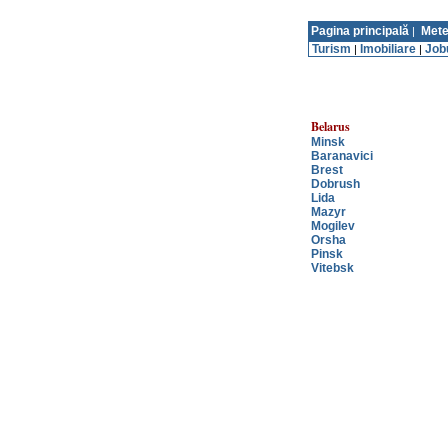
Pagina principală
Mete
|
Turism
Imobiliare
Job
|
|
Belarus
Minsk
Baranavici
Brest
Dobrush
Lida
Mazyr
Mogilev
Orsha
Pinsk
Vitebsk