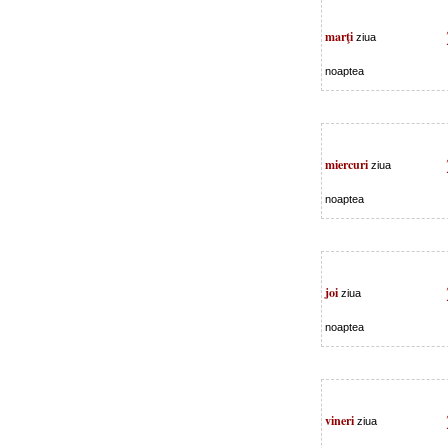
marţi
ziua
noaptea
miercuri
ziua
noaptea
joi
ziua
noaptea
vineri
ziua