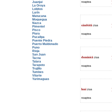
Juanjui
noaptea
La Oroya
Lobitos
Lurín
Matucana
Moquegua
Nazca
sâmbătă
ziua
Pimentel
Pisco
Piura
noaptea
Pucallpa
Puente Piedra
Puerto Maldonado
Puno
Rioja
San Juan
duminică
ziua
Tacna
Talara
Tarapoto
noaptea
Trujillo
Tumbes
Vitarte
Yurimaguas
luni
ziua
noaptea