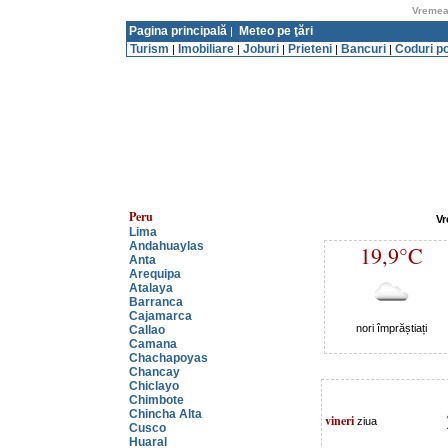
Vremea 
Pagina principală
Meteo pe ţări
|
Turism
Imobiliare
Joburi
Prieteni
Bancuri
Coduri p
|
|
|
|
|
Peru
Vr
Lima
Andahuaylas
19,9°C
Anta
Arequipa
Atalaya
Barranca
Cajamarca
nori împrăștiați
Callao
Camana
Chachapoyas
Chancay
Chiclayo
Chimbote
Chincha Alta
vineri
ziua
Cusco
Huaral