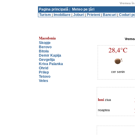
Vremea în
Pagina principală
Meteo pe ţări
|
Turism
Imobiliare
Joburi
Prieteni
Bancuri
Coduri p
|
|
|
|
|
Macedonia
Vremea
Skopje
Berovo
28,4°C
Bitola
Demir Kapija
Gevgelija
Kriva Palanka
Ohrid
cer senin
Prilep
Tetovo
Veles
luni
ziua
noaptea