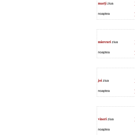
marţi
ziua
noaptea
miercuri
ziua
noaptea
joi
ziua
noaptea
vineri
ziua
noaptea