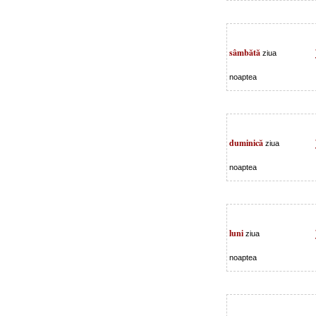
sâmbătă
ziua
noaptea
duminică
ziua
noaptea
luni
ziua
noaptea