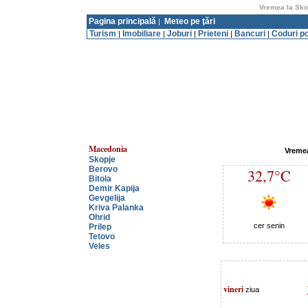
Vremea la Sko
Pagina principală
Meteo pe ţări
|
Turism
Imobiliare
Joburi
Prieteni
Bancuri
Coduri p
|
|
|
|
|
Macedonia
Vremea
Skopje
Berovo
32,7°C
Bitola
Demir Kapija
Gevgelija
Kriva Palanka
Ohrid
cer senin
Prilep
Tetovo
Veles
vineri
ziua