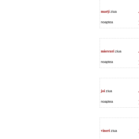
marţi
ziua
noaptea
miercuri
ziua
noaptea
joi
ziua
noaptea
vineri
ziua