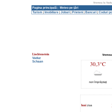
Vremea la Vaduz
Pagina principală
Meteo pe ţări
|
Turism
Imobiliare
Joburi
Prieteni
Bancuri
Coduri p
|
|
|
|
|
Liechtenstein
Vremea 
Vaduz
Schaan
30,3°C
nori împrăștiați
luni
ziua