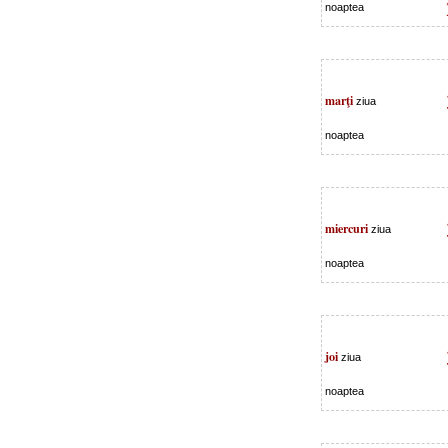
noaptea
marţi
ziua
noaptea
miercuri
ziua
noaptea
joi
ziua
noaptea