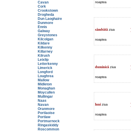
Cavan
noaptea
Cork
Crookstown
Drogheda
Dun Laoghaire
Dunmore
Ennis
sâmbătă
ziua
Galway
Greystones
Kilcolgan
noaptea
Kildare
Kilkenny
Killarney
Kilrush
Leixlip
Letterkenny
duminică
ziua
Limerick
Longford
Loughrea
noaptea
Mallow
Midleton
Monaghan
Moycullen
Mullingar
Naas
luni
Navan
ziua
Oranmore
Portlaoise
noaptea
Portlaw
Portmarnock
Ringaskiddy
Roscommon