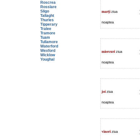
Roscrea
Rosslare
marţi
Sligo
ziua
Tallaght
Thurles
noaptea
Tipperary
Tralee
Tramore
Tuam
Tullamore
Waterford
Wexford
miercuri
ziua
Wicklow
Youghal
noaptea
joi
ziua
noaptea
vineri
ziua