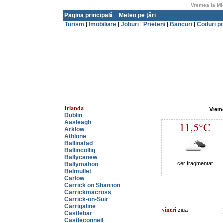
Vremea la Mid
Pagina principală
Meteo pe ţări
|
Turism
Imobiliare
Joburi
Prieteni
Bancuri
Coduri p
|
|
|
|
|
Irlanda
Vreme
Dublin
Aasleagh
11,5°C
Arklow
Athlone
Ballinafad
Ballincollig
Ballycanew
cer fragmentat
Ballymahon
Belmullet
Carlow
Carrick on Shannon
Carrickmacross
Carrick-on-Suir
Carrigaline
vineri
ziua
Castlebar
Castleconnell