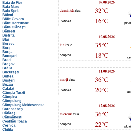
09.08.2026
Baia de Fier
Baia Mare
32°C
duminică
Baia Sprie
ziua
Băicoi
16°C
Băile Govora
noaptea
Băile Herculane
ploa
Băile Olăneşti
Băileşti
Bistriţa
10.08.2026
Blaj
35°C
Borsec
luni
ziua
Borş
Borşa
18°C
noaptea
Botoşani
ce
Brad
Braşov
Brăila
11.08.2026
Bucureşti
Buftea
36°C
marţi
ziua
Buşteni
Buzău
20°C
Calafat
noaptea
ce
Câmpia Turzii
Câmpina
Câmpulung
Câmpulung Moldovenesc
12.08.2026
Caransebeş
36°C
Călăraşi
miercuri
ziua
Călimăneşti
Ceahlău Toaca
22°C
noaptea
Cernica
ploa
Chitila