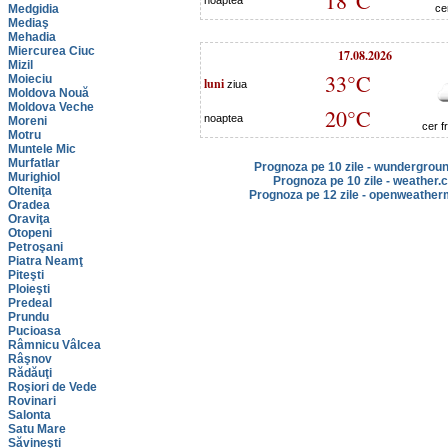
18°C
noaptea
Medgidia
ce
Mediaş
Mehadia
Miercurea Ciuc
17.08.2026
Mizil
33°C
Moieciu
luni
ziua
Moldova Nouă
Moldova Veche
20°C
noaptea
Moreni
cer f
Motru
Muntele Mic
Murfatlar
Prognoza pe 10 zile - wundergrou
Murighiol
Prognoza pe 10 zile - weather.
Olteniţa
Prognoza pe 12 zile - openweather
Oradea
Oraviţa
Otopeni
Petroşani
Piatra Neamţ
Piteşti
Ploieşti
Predeal
Prundu
Pucioasa
Râmnicu Vâlcea
Râşnov
Rădăuţi
Roşiori de Vede
Rovinari
Salonta
Satu Mare
Săvineşti