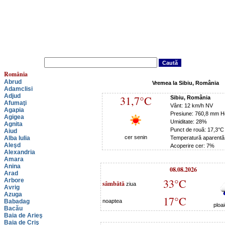
România
Abrud
Vremea la Sibiu, România
Adamclisi
Adjud
31,7°C
Sibiu, România
Afumaţi
Vânt: 12 km/h NV
Agapia
Presiune: 760,8 mm H
Agigea
Umiditate: 28%
Agnita
Punct de rouă: 17,3°C
Aiud
cer senin
Alba Iulia
Temperatură aparentă
Aleşd
Acoperire cer: 7%
Alexandria
Amara
Anina
08.08.2026
Arad
33°C
Arbore
sâmbătă
ziua
Avrig
Azuga
17°C
Babadag
noaptea
ploa
Bacău
Baia de Arieş
Baia de Criş