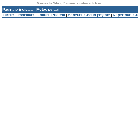
Vremea la Sibiu, România - meteo.eclub.ro
Pagina principală
Meteo pe ţări
|
Turism
Imobiliare
Joburi
Prieteni
Bancuri
Coduri poştale
Repertoar
Cu
|
|
|
|
|
|
|