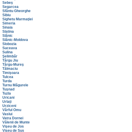
Sebeş
Segarcea
Sfântu Gheorghe
Sibiu
Sighetu Marmaţiei
Simeria
Sinaia
Slatina
Slănic
Slănic-Moldova
Slobozia
Suceava
Sulina
Şelimbăr
Târgu Jiu
Târgu-Mureş
Tălmaciu
Timişoara
Tulcea
Turda
Turnu Măgurele
Tuşnad
Tuzla
Uricani
Urlaţi
Urziceni
Vârful Omu
Vaslui
Vatra Dornei
Vălenii de Munte
Vişeu de Jos
Vişeu de Sus