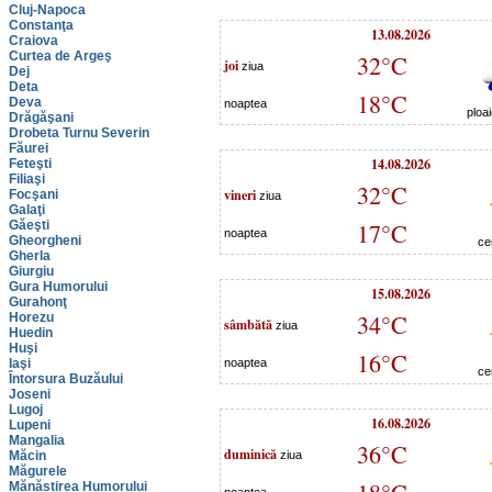
Cluj-Napoca
Constanţa
13.08.2026
Craiova
Curtea de Argeş
32°C
joi
ziua
Dej
Deta
18°C
Deva
noaptea
ploa
Drăgăşani
Drobeta Turnu Severin
Făurei
14.08.2026
Feteşti
Filiaşi
32°C
vineri
Focşani
ziua
Galaţi
Găeşti
17°C
noaptea
Gheorgheni
ce
Gherla
Giurgiu
Gura Humorului
15.08.2026
Gurahonţ
34°C
Horezu
sâmbătă
ziua
Huedin
Huşi
16°C
Iaşi
noaptea
ce
Întorsura Buzăului
Joseni
Lugoj
16.08.2026
Lupeni
Mangalia
36°C
duminică
Măcin
ziua
Măgurele
Mănăstirea Humorului