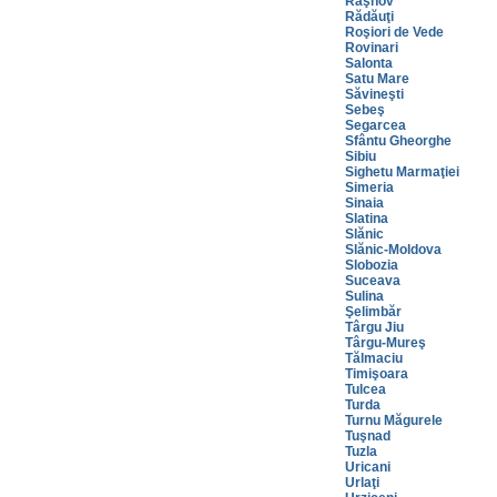
Râşnov
Rădăuţi
Roşiori de Vede
Rovinari
Salonta
Satu Mare
Săvineşti
Sebeş
Segarcea
Sfântu Gheorghe
Sibiu
Sighetu Marmaţiei
Simeria
Sinaia
Slatina
Slănic
Slănic-Moldova
Slobozia
Suceava
Sulina
Şelimbăr
Târgu Jiu
Târgu-Mureş
Tălmaciu
Timişoara
Tulcea
Turda
Turnu Măgurele
Tuşnad
Tuzla
Uricani
Urlaţi