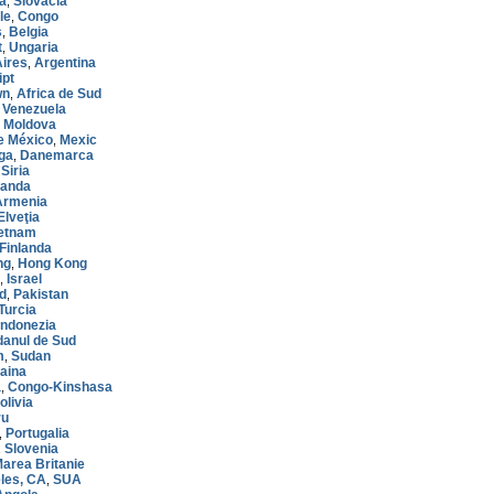
va
Slovacia
,
le
Congo
,
s
Belgia
,
t
Ungaria
,
ires
Argentina
,
ipt
wn
Africa de Sud
,
Venezuela
,
Moldova
,
e México
Mexic
,
ga
Danemarca
,
Siria
,
rlanda
Armenia
Elveţia
etnam
Finlanda
ng
Hong Kong
,
Israel
,
d
Pakistan
,
Turcia
Indonezia
anul de Sud
m
Sudan
,
aina
a
Congo-Kinshasa
,
olivia
ru
Portugalia
,
Slovenia
,
area Britanie
les, CA
SUA
,