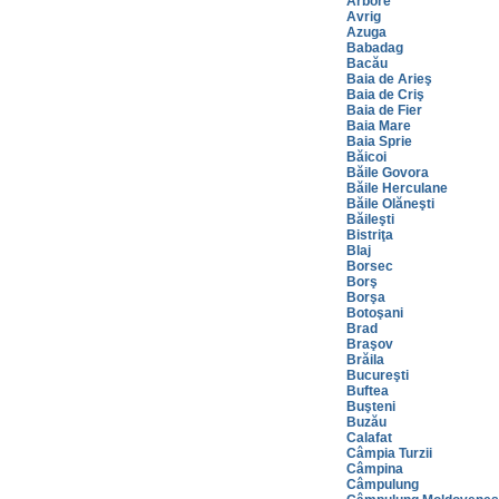
Arbore
Avrig
Azuga
Babadag
Bacău
Baia de Arieş
Baia de Criş
Baia de Fier
Baia Mare
Baia Sprie
Băicoi
Băile Govora
Băile Herculane
Băile Olăneşti
Băileşti
Bistriţa
Blaj
Borsec
Borş
Borşa
Botoşani
Brad
Braşov
Brăila
Bucureşti
Buftea
Buşteni
Buzău
Calafat
Câmpia Turzii
Câmpina
Câmpulung