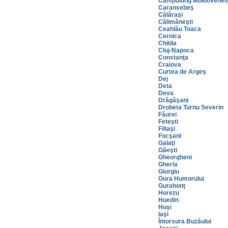
Câmpulung Moldovene
Caransebeş
Călăraşi
Călimăneşti
Ceahlău Toaca
Cernica
Chitila
Cluj-Napoca
Constanţa
Craiova
Curtea de Argeş
Dej
Deta
Deva
Drăgăşani
Drobeta Turnu Severin
Făurei
Feteşti
Filiaşi
Focşani
Galaţi
Găeşti
Gheorgheni
Gherla
Giurgiu
Gura Humorului
Gurahonţ
Horezu
Huedin
Huşi
Iaşi
Întorsura Buzăului