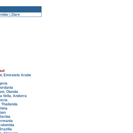
endar
Ziare
|
nal
i
Emiratele Arabe
,
geria
Iordania
am
Olanda
,
a Vella
Andorra
,
ecia
Thailanda
,
hina
iban
Serbia
ermania
Columbia
Brazilia