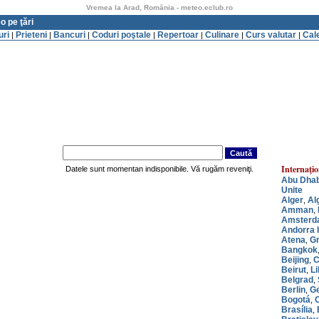
Vremea la Arad, România - meteo.eclub.ro
o pe ţări
uri
Prieteni
Bancuri
Coduri poştale
Repertoar
Culinare
Curs valutar
Cal
|
|
|
|
|
|
|
Internaţio
Datele sunt momentan indisponibile. Vă rugăm reveniţi.
Abu Dhab
Unite
Alger
Al
,
Amman
,
Amsterd
Andorra l
Atena
Gr
,
Bangkok
Beijing
C
,
Beirut
L
,
Belgrad
,
Berlin
G
,
Bogotá
,
Brasília
,