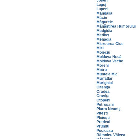
Joseni
Lugoj
Lupeni
Mangalia
Măcin
Măgurele
Mănăstirea Humorului
Medgidia
Mediaş
Mehadia
Miercurea Ciuc
Mizil
Moieciu
Moldova Nouă
Moldova Veche
Moreni
Motru
Muntele Mic
Murfatlar
Murighiol
Olteniţa
Oradea
Oraviţa
Otopeni
Petroşani
Piatra Neamţ
Piteşti
Ploieşti
Predeal
Prundu
Pucioasa
Râmnicu Vâlcea