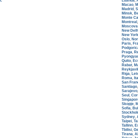
sc
Luanda
,
Macao
M
,
Madrid
S
,
Minsk
Be
,
Monte Ca
Montreal
Moscova
New Delh
New York
Oslo
Nor
,
Paris
Fr
,
Podgoric
Praga
Re
,
Pyongya
Quito
Ec
,
Rabat
M
,
Reykjavi
Riga
Let
,
Roma
It
,
San Fran
Santiago
Sarajevo
Seul
Cor
,
Singapor
Skopje
M
,
Sofia
Bul
,
Stockho
Sydney
,
Taipei
Ta
,
Tallinn
E
,
Tbilisi
Ge
,
Tirana
A
,