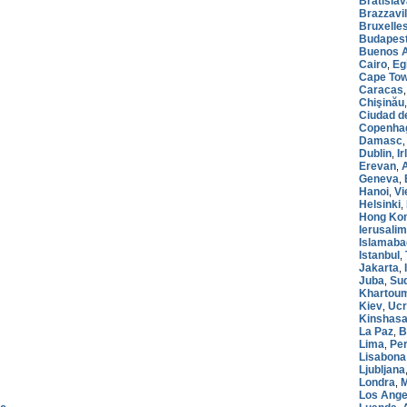
Bratisla
Brazzavil
Bruxelle
Budapes
Buenos A
Cairo
Eg
,
Cape To
Caracas
Chişinău
Ciudad d
Copenha
Damasc
Dublin
I
,
Erevan
,
Geneva
,
Hanoi
Vi
,
Helsinki
,
Hong Ko
Ierusalim
Islamaba
Istanbul
,
Jakarta
,
Juba
Sud
,
Khartou
Kiev
Ucr
,
Kinshas
La Paz
B
,
Lima
Pe
,
Lisabona
Ljubljana
Londra
M
,
Los Ange