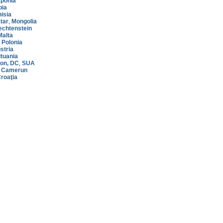
ponia
bia
nisia
tar
Mongolia
,
echtenstein
Malta
Polonia
,
stria
ituania
on, DC
SUA
,
Camerun
,
roaţia