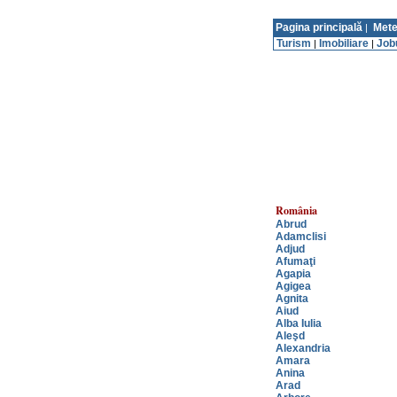
Pagina principală
Mete
|
Turism
Imobiliare
Job
|
|
România
Abrud
Adamclisi
Adjud
Afumaţi
Agapia
Agigea
Agnita
Aiud
Alba Iulia
Aleşd
Alexandria
Amara
Anina
Arad