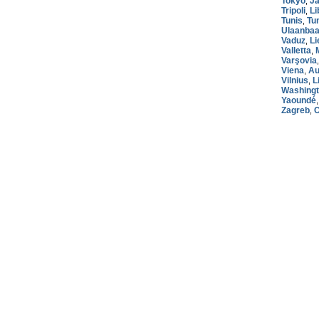
Tokyo
Ja
,
Tripoli
Li
,
Tunis
Tu
,
Ulaanbaa
Vaduz
Li
,
Valletta
,
Varşovia
Viena
Au
,
Vilnius
L
,
Washingt
Yaoundé
Zagreb
C
,