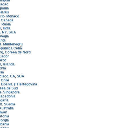
Angola
acao
pania
larus
rlo
Monaco
,
Canada
,
Rusia
,
i
India
,
, NY
SUA
,
vegia
anţa
a
Muntenegru
,
publica Cehă
ng
Coreea de Nord
,
uador
aroc
k
Islanda
,
onia
alia
cisco, CA
SUA
,
Chile
,
Bosnia şi Herţegovina
,
eea de Sud
e
Singapore
,
acedonia
garia
lm
Suedia
,
Australia
iwan
stonia
orgia
lbania