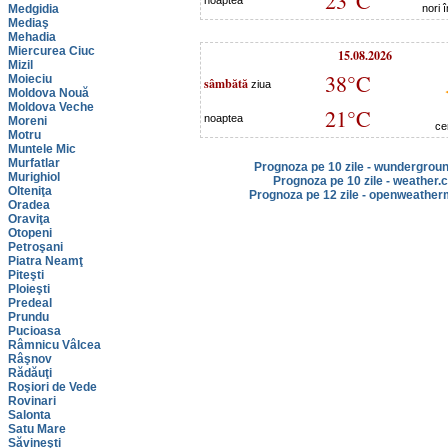
23°C
noaptea
Medgidia
nori 
Mediaş
Mehadia
Miercurea Ciuc
15.08.2026
Mizil
38°C
Moieciu
sâmbătă
ziua
Moldova Nouă
Moldova Veche
21°C
noaptea
Moreni
ce
Motru
Muntele Mic
Murfatlar
Prognoza pe 10 zile - wundergrou
Murighiol
Prognoza pe 10 zile - weather.
Olteniţa
Prognoza pe 12 zile - openweather
Oradea
Oraviţa
Otopeni
Petroşani
Piatra Neamţ
Piteşti
Ploieşti
Predeal
Prundu
Pucioasa
Râmnicu Vâlcea
Râşnov
Rădăuţi
Roşiori de Vede
Rovinari
Salonta
Satu Mare
Săvineşti