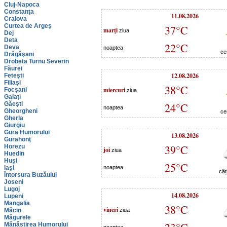
Cluj-Napoca
Constanţa
11.08.2026
Craiova
Curtea de Argeş
37°C
marţi
ziua
Dej
Deta
22°C
Deva
noaptea
ce
Drăgăşani
Drobeta Turnu Severin
Făurei
12.08.2026
Feteşti
Filiaşi
38°C
miercuri
Focşani
ziua
Galaţi
Găeşti
24°C
noaptea
Gheorgheni
ce
Gherla
Giurgiu
Gura Humorului
13.08.2026
Gurahonţ
39°C
Horezu
joi
ziua
Huedin
Huşi
25°C
Iaşi
noaptea
câț
Întorsura Buzăului
Joseni
Lugoj
14.08.2026
Lupeni
Mangalia
38°C
vineri
Măcin
ziua
Măgurele
Mănăstirea Humorului