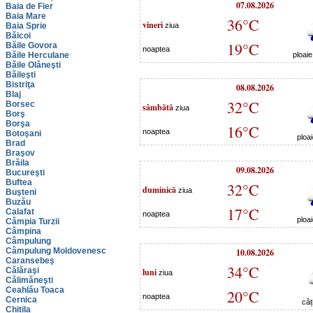
07.08.2026
Baia de Fier
Baia Mare
36°C
vineri
Baia Sprie
ziua
Băicoi
19°C
Băile Govora
noaptea
Băile Herculane
ploai
Băile Olăneşti
Băileşti
Bistriţa
08.08.2026
Blaj
32°C
Borsec
sâmbătă
ziua
Borş
Borşa
16°C
noaptea
Botoşani
ploa
Brad
Braşov
Brăila
09.08.2026
Bucureşti
Buftea
32°C
duminică
ziua
Buşteni
Buzău
17°C
Calafat
noaptea
ploa
Câmpia Turzii
Câmpina
Câmpulung
Câmpulung Moldovenesc
10.08.2026
Caransebeş
34°C
Călăraşi
luni
ziua
Călimăneşti
Ceahlău Toaca
20°C
noaptea
Cernica
câț
Chitila