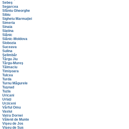
Sebeş
Segarcea
Sfântu Gheorghe
Sibiu
Sighetu Marmaţiei
Simeria
Sinaia
Slatina
Slănic
Slănic-Moldova
Slobozia
Suceava
Sulina
Şelimbăr
Târgu Jiu
Târgu-Mureş
Tălmaciu
Timişoara
Tulcea
Turda
Turnu Măgurele
Tuşnad
Tuzla
Uricani
Urlaţi
Urziceni
Vârful Omu
Vaslui
Vatra Dornei
Vălenii de Munte
Vişeu de Jos
Vişeu de Sus