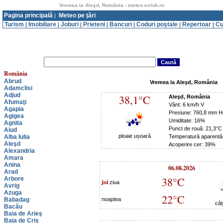
Vremea la Aleşd, România - meteo.eclub.ro
Pagina principală
Meteo pe ţări
|
Turism
Imobiliare
Joburi
Prieteni
Bancuri
Coduri poştale
Repertoar
Cu
|
|
|
|
|
|
|
România
Abrud
Vremea la Aleşd, România
Adamclisi
Adjud
38,1°C
Aleşd, România
Afumaţi
Vânt: 6 km/h V
Agapia
Presiune: 760,8 mm H
Agigea
Umiditate: 16%
Agnita
Punct de rouă: 21,3°C
Aiud
ploaie ușoară
Alba Iulia
Temperatură aparentă
Aleşd
Acoperire cer: 39%
Alexandria
Amara
Anina
06.08.2026
Arad
38°C
Arbore
joi
ziua
Avrig
Azuga
22°C
Babadag
noaptea
câț
Bacău
Baia de Arieş
Baia de Criş