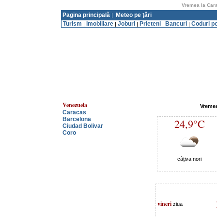
Vremea la Cara
Pagina principală
Meteo pe ţări
|
Turism
Imobiliare
Joburi
Prieteni
Bancuri
Coduri p
|
|
|
|
|
Venezuela
Vremea
Caracas
Barcelona
24,9°C
Ciudad Bolivar
Coro
câțiva nori
vineri
ziua