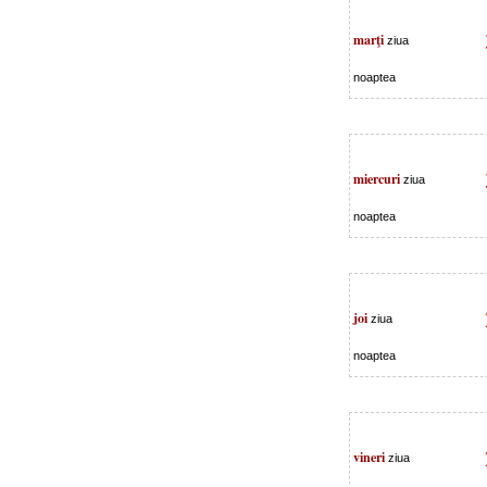
marţi
ziua
noaptea
miercuri
ziua
noaptea
joi
ziua
noaptea
vineri
ziua