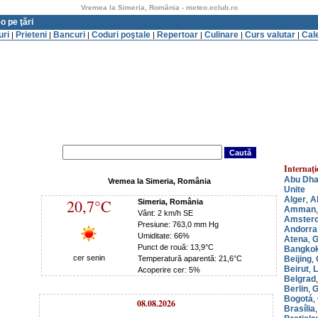
Vremea la Simeria, România - meteo.eclub.ro
o pe ţări
uri
Prieteni
Bancuri
Coduri poştale
Repertoar
Culinare
Curs valutar
Cal
|
|
|
|
|
|
|
Internaţi
Abu Dha
Vremea la Simeria, România
Unite
Alger
A
,
20,7°C
Simeria, România
Amman
Vânt: 2 km/h SE
Amster
Presiune: 763,0 mm Hg
Andorra 
Umiditate: 66%
Atena
G
,
Punct de rouă: 13,9°C
Bangko
cer senin
Beijing
Temperatură aparentă: 21,6°C
,
Beirut
L
,
Acoperire cer: 5%
Belgrad
Berlin
G
,
Bogotá
,
08.08.2026
Brasília