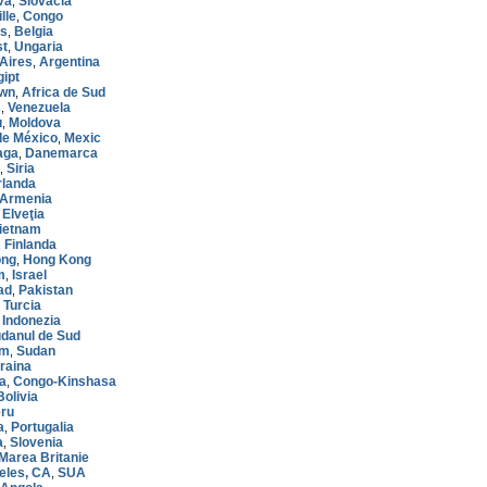
va
Slovacia
,
lle
Congo
,
es
Belgia
,
st
Ungaria
,
Aires
Argentina
,
gipt
own
Africa de Sud
,
s
Venezuela
,
u
Moldova
,
de México
Mexic
,
aga
Danemarca
,
Siria
,
rlanda
Armenia
Elveţia
,
ietnam
Finlanda
,
ong
Hong Kong
,
m
Israel
,
ad
Pakistan
,
Turcia
,
Indonezia
,
danul de Sud
um
Sudan
,
raina
a
Congo-Kinshasa
,
Bolivia
ru
a
Portugalia
,
a
Slovenia
,
Marea Britanie
eles, CA
SUA
,