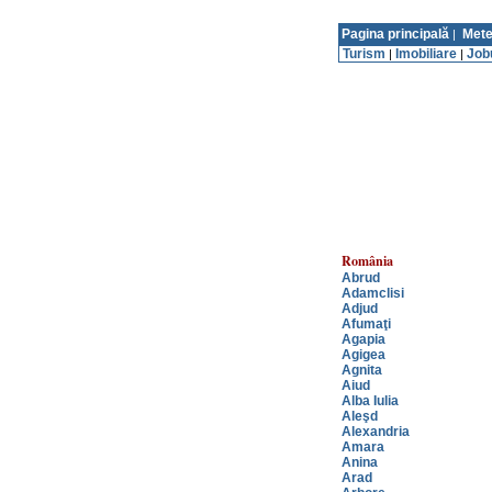
Pagina principală
Mete
|
Turism
Imobiliare
Job
|
|
România
Abrud
Adamclisi
Adjud
Afumaţi
Agapia
Agigea
Agnita
Aiud
Alba Iulia
Aleşd
Alexandria
Amara
Anina
Arad