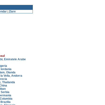
endar
Ziare
|
onal
bi
Emiratele Arabe
,
lgeria
Iordania
,
dam
Olanda
,
la Vella
Andorra
,
recia
k
Thailanda
,
China
iban
Serbia
,
ermania
Columbia
Brazilia
,