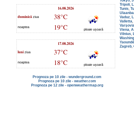
Tokyo
J
,
Tripoli
L
,
16.08.2026
Tunis
Tu
,
Ulaanba
38°C
duminică
ziua
Vaduz
L
,
Valletta
,
19°C
Varşovi
noaptea
ploaie ușoară
Viena
A
,
Vilnius
,
Washing
Yaound
17.08.2026
Zagreb
,
37°C
luni
ziua
18°C
noaptea
ploaie ușoară
Prognoza pe 10 zile - wunderground.com
Prognoza pe 10 zile - weather.com
Prognoza pe 12 zile - openweathermap.org