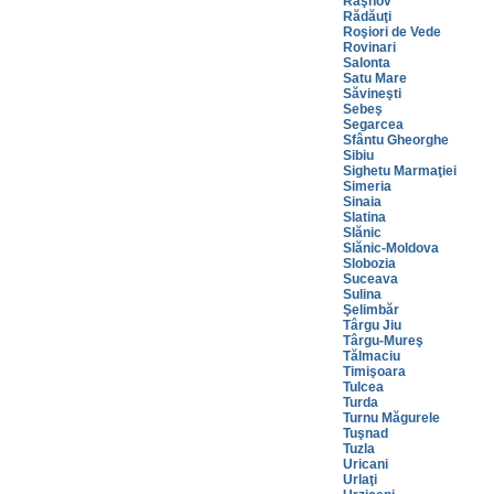
Râşnov
Rădăuţi
Roşiori de Vede
Rovinari
Salonta
Satu Mare
Săvineşti
Sebeş
Segarcea
Sfântu Gheorghe
Sibiu
Sighetu Marmaţiei
Simeria
Sinaia
Slatina
Slănic
Slănic-Moldova
Slobozia
Suceava
Sulina
Şelimbăr
Târgu Jiu
Târgu-Mureş
Tălmaciu
Timişoara
Tulcea
Turda
Turnu Măgurele
Tuşnad
Tuzla
Uricani
Urlaţi