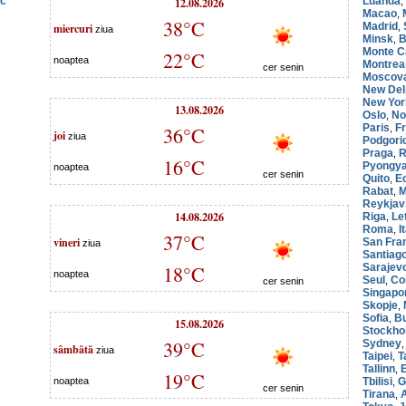
sc
12.08.2026
Luanda
,
Macao
,
38°C
miercuri
Madrid
,
ziua
Minsk
B
,
Monte C
22°C
noaptea
Montrea
cer senin
Moscov
New Del
New Yor
13.08.2026
Oslo
No
,
Paris
F
36°C
,
joi
ziua
Podgori
Praga
R
,
16°C
Pyongy
noaptea
cer senin
Quito
E
,
Rabat
M
,
Reykjav
14.08.2026
Riga
Le
,
Roma
I
,
37°C
vineri
San Fra
ziua
Santiag
18°C
Sarajev
noaptea
Seul
Co
,
cer senin
Singapo
Skopje
,
Sofia
Bu
,
15.08.2026
Stockho
39°C
Sydney
sâmbătă
ziua
Taipei
T
,
Tallinn
,
19°C
noaptea
Tbilisi
G
,
cer senin
Tirana
,