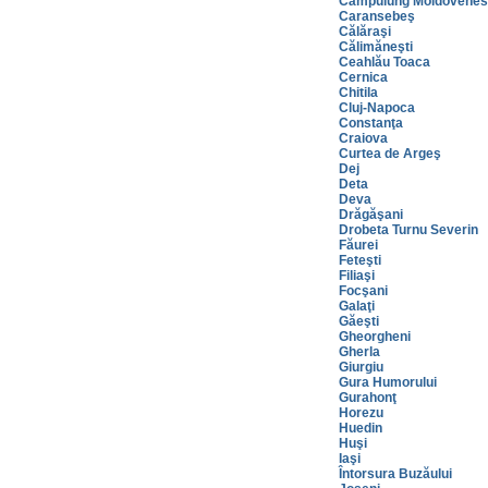
Câmpulung Moldovene
Caransebeş
Călăraşi
Călimăneşti
Ceahlău Toaca
Cernica
Chitila
Cluj-Napoca
Constanţa
Craiova
Curtea de Argeş
Dej
Deta
Deva
Drăgăşani
Drobeta Turnu Severin
Făurei
Feteşti
Filiaşi
Focşani
Galaţi
Găeşti
Gheorgheni
Gherla
Giurgiu
Gura Humorului
Gurahonţ
Horezu
Huedin
Huşi
Iaşi
Întorsura Buzăului