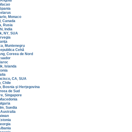
Angola
Macao
Spania
elarus
arlo
Monaco
,
l
Canada
,
a
Rusia
,
hi
India
,
k, NY
SUA
,
rvegia
ranţa
ca
Muntenegru
,
epublica Cehă
ang
Coreea de Nord
,
cuador
aroc
ik
Islanda
,
tonia
talia
ncisco, CA
SUA
,
o
Chile
,
o
Bosnia şi Herţegovina
,
reea de Sud
re
Singapore
,
Macedonia
lgaria
lm
Suedia
,
Australia
,
aiwan
Estonia
eorgia
Albania