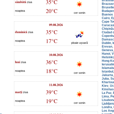
35°C
Bratisla
sâmbătă
ziua
Brazzavi
Bruxell
20°C
noaptea
Budape
cer senin
Buenos 
Cairo
E
,
Cape T
09.08.2026
Caraca
Chişină
35°C
duminică
ziua
Ciudad 
Copenh
17°C
Damasc
noaptea
ploaie ușoară
Dublin
I
,
Erevan
,
Geneva
Hanoi
V
,
10.08.2026
Helsinki
36°C
Hong K
luni
ziua
Ierusali
Islamab
18°C
noaptea
Istanbul
cer senin
Jakarta
Juba
Su
,
Kharto
11.08.2026
Kiev
Uc
,
Kinshas
39°C
marţi
ziua
La Paz
,
Lima
Pe
,
19°C
Lisabon
noaptea
cer senin
Ljubljan
Londra
,
Los Ang