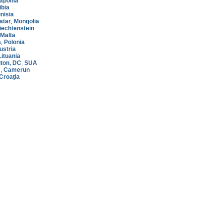
aponia
ibia
nisia
atar
Mongolia
,
iechtenstein
Malta
a
Polonia
,
ustria
Lituania
ton, DC
SUA
,
é
Camerun
,
Croaţia