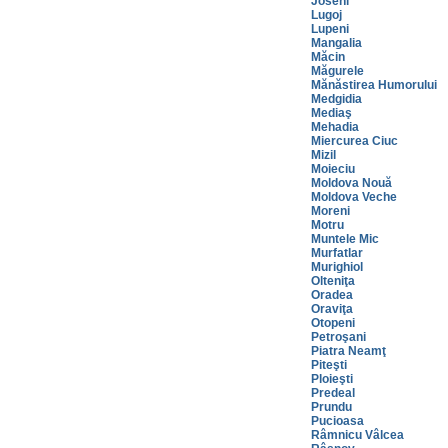
Joseni
Lugoj
Lupeni
Mangalia
Măcin
Măgurele
Mănăstirea Humorului
Medgidia
Mediaş
Mehadia
Miercurea Ciuc
Mizil
Moieciu
Moldova Nouă
Moldova Veche
Moreni
Motru
Muntele Mic
Murfatlar
Murighiol
Olteniţa
Oradea
Oraviţa
Otopeni
Petroşani
Piatra Neamţ
Piteşti
Ploieşti
Predeal
Prundu
Pucioasa
Râmnicu Vâlcea