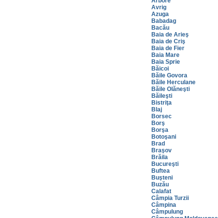
Arbore
Avrig
Azuga
Babadag
Bacău
Baia de Arieş
Baia de Criş
Baia de Fier
Baia Mare
Baia Sprie
Băicoi
Băile Govora
Băile Herculane
Băile Olăneşti
Băileşti
Bistriţa
Blaj
Borsec
Borş
Borşa
Botoşani
Brad
Braşov
Brăila
Bucureşti
Buftea
Buşteni
Buzău
Calafat
Câmpia Turzii
Câmpina
Câmpulung