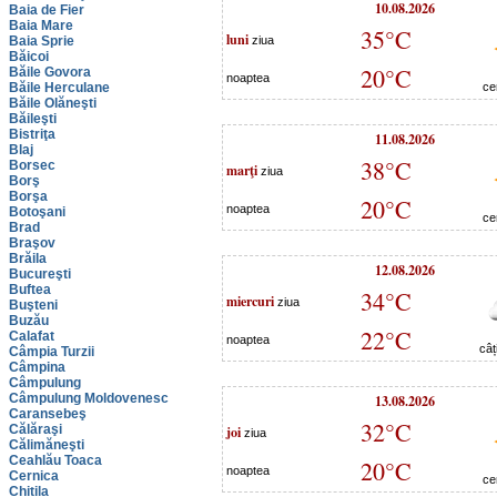
10.08.2026
Baia de Fier
Baia Mare
35°C
luni
Baia Sprie
ziua
Băicoi
20°C
Băile Govora
noaptea
Băile Herculane
ce
Băile Olăneşti
Băileşti
Bistriţa
11.08.2026
Blaj
38°C
Borsec
marţi
ziua
Borş
Borşa
20°C
noaptea
Botoşani
ce
Brad
Braşov
Brăila
12.08.2026
Bucureşti
Buftea
34°C
miercuri
ziua
Buşteni
Buzău
22°C
Calafat
noaptea
câț
Câmpia Turzii
Câmpina
Câmpulung
Câmpulung Moldovenesc
13.08.2026
Caransebeş
32°C
Călăraşi
joi
ziua
Călimăneşti
Ceahlău Toaca
20°C
noaptea
Cernica
ce
Chitila