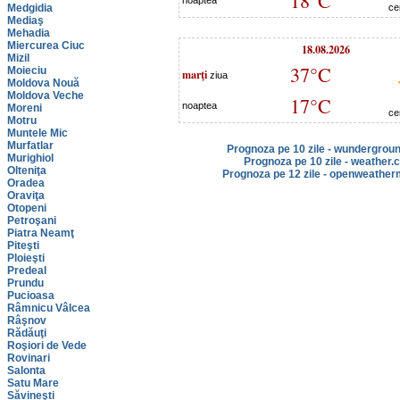
18°C
noaptea
Medgidia
ce
Mediaş
Mehadia
Miercurea Ciuc
18.08.2026
Mizil
37°C
Moieciu
marţi
ziua
Moldova Nouă
Moldova Veche
17°C
noaptea
Moreni
ce
Motru
Muntele Mic
Murfatlar
Prognoza pe 10 zile - wundergrou
Murighiol
Prognoza pe 10 zile - weather.
Olteniţa
Prognoza pe 12 zile - openweather
Oradea
Oraviţa
Otopeni
Petroşani
Piatra Neamţ
Piteşti
Ploieşti
Predeal
Prundu
Pucioasa
Râmnicu Vâlcea
Râşnov
Rădăuţi
Roşiori de Vede
Rovinari
Salonta
Satu Mare
Săvineşti