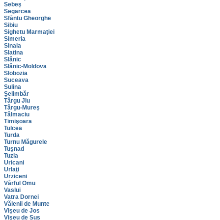
Sebeş
Segarcea
Sfântu Gheorghe
Sibiu
Sighetu Marmaţiei
Simeria
Sinaia
Slatina
Slănic
Slănic-Moldova
Slobozia
Suceava
Sulina
Şelimbăr
Târgu Jiu
Târgu-Mureş
Tălmaciu
Timişoara
Tulcea
Turda
Turnu Măgurele
Tuşnad
Tuzla
Uricani
Urlaţi
Urziceni
Vârful Omu
Vaslui
Vatra Dornei
Vălenii de Munte
Vişeu de Jos
Vişeu de Sus