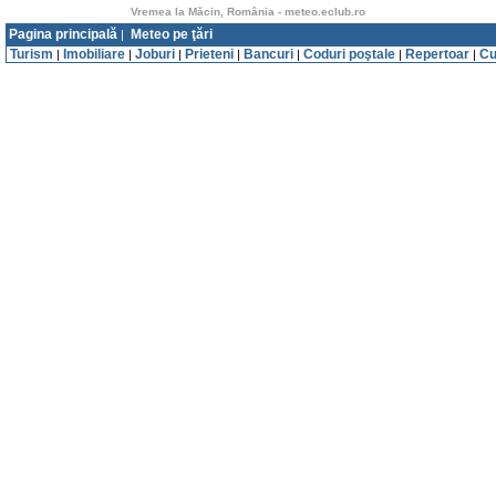
Vremea la Măcin, România - meteo.eclub.ro
Pagina principală
Meteo pe ţări
|
Turism
Imobiliare
Joburi
Prieteni
Bancuri
Coduri poştale
Repertoar
Cu
|
|
|
|
|
|
|