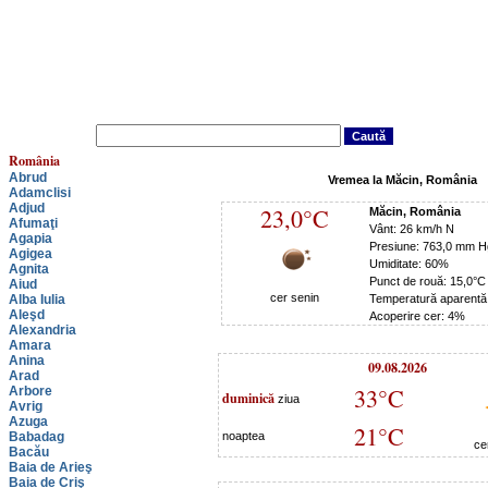
România
Abrud
Vremea la Măcin, România
Adamclisi
Adjud
23,0°C
Măcin, România
Afumaţi
Vânt: 26 km/h N
Agapia
Presiune: 763,0 mm H
Agigea
Umiditate: 60%
Agnita
Punct de rouă: 15,0°C
Aiud
cer senin
Alba Iulia
Temperatură aparentă
Aleşd
Acoperire cer: 4%
Alexandria
Amara
Anina
09.08.2026
Arad
33°C
Arbore
duminică
ziua
Avrig
Azuga
21°C
Babadag
noaptea
ce
Bacău
Baia de Arieş
Baia de Criş