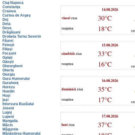
Cluj-Napoca
Constanţa
14.08.2026
Craiova
Curtea de Argeş
30°C
vineri
ziua
Dej
Deta
18°C
Deva
noaptea
ce
Drăgăşani
Drobeta Turnu Severin
Făurei
15.08.2026
Feteşti
Filiaşi
33°C
sâmbătă
Focşani
ziua
Galaţi
Găeşti
16°C
noaptea
Gheorgheni
ce
Gherla
Giurgiu
Gura Humorului
16.08.2026
Gurahonţ
35°C
Horezu
duminică
ziua
Huedin
Huşi
17°C
Iaşi
noaptea
ce
Întorsura Buzăului
Joseni
Lugoj
17.08.2026
Lupeni
Mangalia
37°C
luni
Măcin
ziua
Măgurele
Mănăstirea Humorului