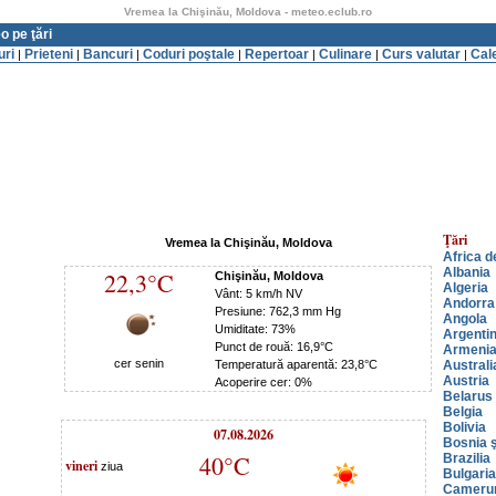
Vremea la Chişinău, Moldova - meteo.eclub.ro
o pe ţări
uri
Prieteni
Bancuri
Coduri poştale
Repertoar
Culinare
Curs valutar
Cal
|
|
|
|
|
|
|
Ţări
Vremea la Chişinău, Moldova
Africa d
Albania
22,3°C
Chişinău, Moldova
Algeria
Vânt: 5 km/h NV
Andorra
Presiune: 762,3 mm Hg
Angola
Umiditate: 73%
Argenti
Punct de rouă: 16,9°C
Armeni
cer senin
Temperatură aparentă: 23,8°C
Australi
Austria
Acoperire cer: 0%
Belarus
Belgia
Bolivia
07.08.2026
Bosnia ş
40°C
Brazilia
vineri
ziua
Bulgaria
Cameru