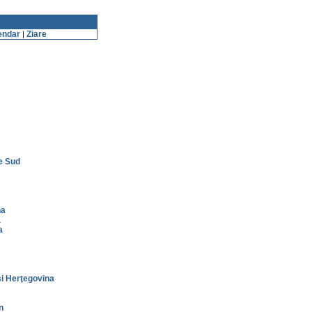
endar
Ziare
|
e Sud
na
a
a
i Herţegovina
n