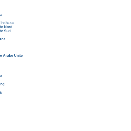
a
inshasa
de Nord
de Sud
rca
e Arabe Unite
ia
ong
a