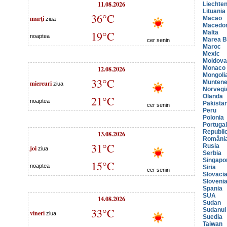
11.08.2026
Liechten
Lituania
36°C
marţi
Macao
ziua
Macedo
19°C
Malta
noaptea
Marea Br
cer senin
Maroc
Mexic
Moldova
12.08.2026
Monaco
Mongoli
33°C
miercuri
Muntene
ziua
Norvegi
Olanda
21°C
noaptea
Pakista
cer senin
Peru
Polonia
Portugal
Republi
13.08.2026
Români
31°C
Rusia
joi
ziua
Serbia
Singapo
15°C
noaptea
Siria
cer senin
Slovaci
Sloveni
Spania
SUA
14.08.2026
Sudan
33°C
Sudanul
vineri
ziua
Suedia
Taiwan