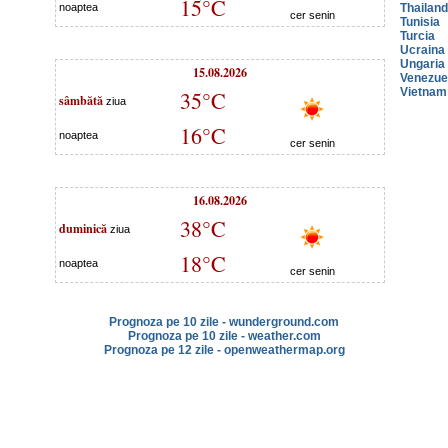
15°C
noaptea
Thailan
cer senin
Tunisia
Turcia
Ucraina
Ungaria
15.08.2026
Venezue
Vietnam
35°C
sâmbătă
ziua
16°C
noaptea
cer senin
16.08.2026
38°C
duminică
ziua
18°C
noaptea
cer senin
Prognoza pe 10 zile - wunderground.com
Prognoza pe 10 zile - weather.com
Prognoza pe 12 zile - openweathermap.org