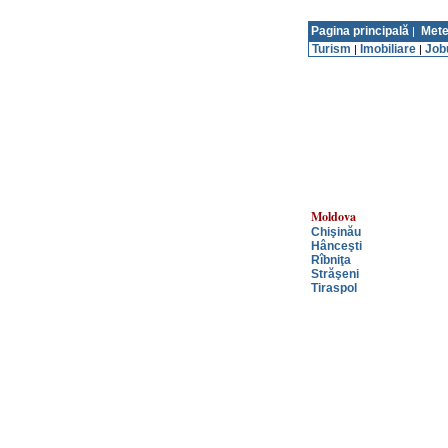
Pagina principală
Mete
|
Turism
Imobiliare
Job
|
|
Moldova
Chişinău
Hânceşti
Rîbniţa
Străşeni
Tiraspol