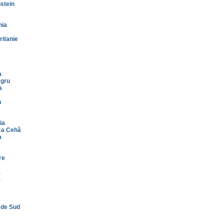
stein
nia
itanie
a
gru
a
n
ia
ca Cehă
a
re
a
a
 de Sud