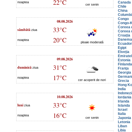
22°C
noaptea
Canada
cer senin
Chile
China
Columbi
Congo
08.08.2026
Congo-K
Coreea 
33°C
sâmbătă
ziua
Coreea 
Croaţia
20°C
Danema
noaptea
ploaie moderată
Ecuador
Egipt
Elveţia
Emiratel
09.08.2026
Estonia
Finlanda
31°C
duminică
ziua
Franţa
Georgia
17°C
German
noaptea
cer acoperit de nori
Grecia
Hong K
India
Indonezi
10.08.2026
Iordania
Irlanda
33°C
luni
ziua
Islanda
Israel
16°C
Italia
noaptea
cer senin
Japonia
Letonia
Liban
Libia