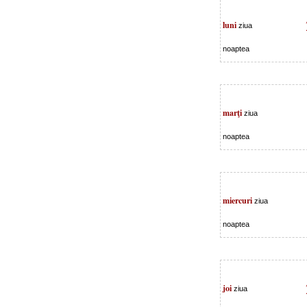
luni
ziua
noaptea
marţi
ziua
noaptea
miercuri
ziua
noaptea
joi
ziua