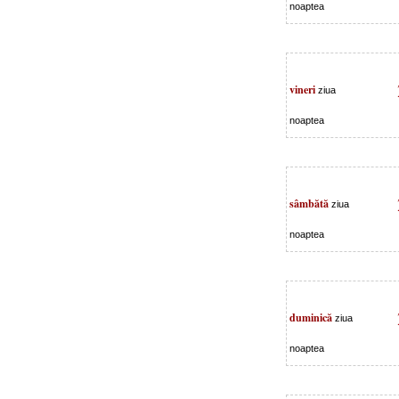
noaptea
vineri
ziua
noaptea
sâmbătă
ziua
noaptea
duminică
ziua
noaptea