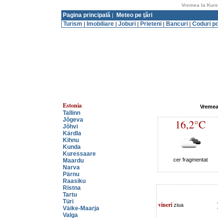
Vremea la Kure
Pagina principală
Meteo pe ţări
|
Turism
Imobiliare
Joburi
Prieteni
Bancuri
Coduri p
|
|
|
|
|
Estonia
Vremea
Tallinn
Jõgeva
16,2°C
Jõhvi
Kärdla
Kihnu
Kunda
Kuressaare
cer fragmentat
Maardu
Narva
Pärnu
Raasiku
Ristna
Tartu
Türi
vineri
ziua
Väike-Maarja
Valga