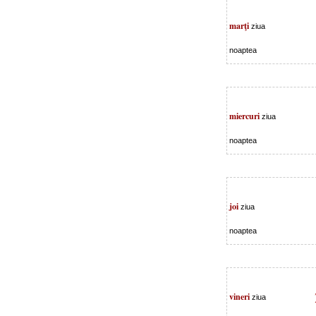
marţi
ziua
noaptea
miercuri
ziua
noaptea
joi
ziua
noaptea
vineri
ziua