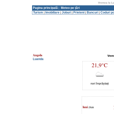
Vremea la Lu
Pagina principală
Meteo pe ţări
|
Turism
Imobiliare
Joburi
Prieteni
Bancuri
Coduri p
|
|
|
|
|
Angola
Vrem
Luanda
21,9°C
nori împrăștiați
luni
ziua