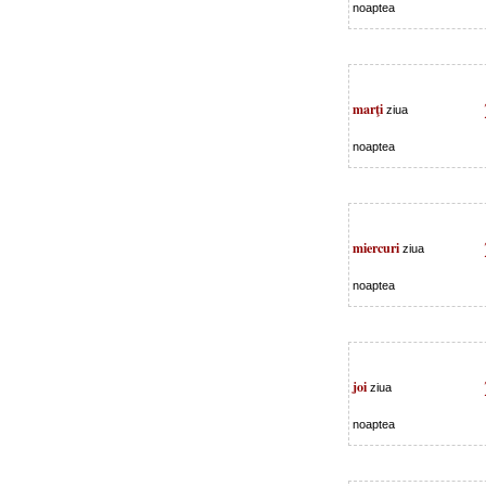
noaptea
marţi
ziua
noaptea
miercuri
ziua
noaptea
joi
ziua
noaptea