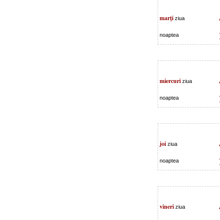
marţi
ziua
noaptea
miercuri
ziua
noaptea
joi
ziua
noaptea
vineri
ziua