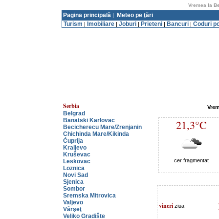
Vremea la Be
Pagina principală
Meteo pe ţări
|
Turism
Imobiliare
Joburi
Prieteni
Bancuri
Coduri p
|
|
|
|
|
Serbia
Vrem
Belgrad
Banatski Karlovac
21,3°C
Becicherecu Mare/Zrenjanin
Chichinda Mare/Kikinda
Ćuprija
Kraljevo
Kruševac
cer fragmentat
Leskovac
Loznica
Novi Sad
Sjenica
Sombor
Sremska Mitrovica
Valjevo
vineri
ziua
Vârşeţ
Veliko Gradište