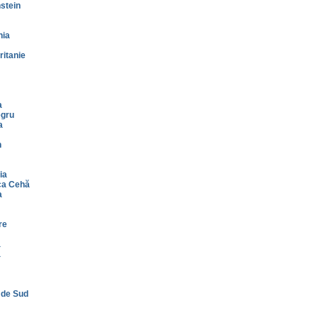
stein
nia
itanie
a
gru
a
n
ia
ca Cehă
a
re
a
a
 de Sud