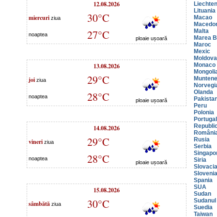
12.08.2026
Liechten
Lituania
30°C
miercuri
Macao
ziua
Macedo
27°C
Malta
noaptea
Marea Br
ploaie ușoară
Maroc
Mexic
Moldova
13.08.2026
Monaco
Mongoli
29°C
joi
Muntene
ziua
Norvegi
Olanda
28°C
noaptea
Pakista
ploaie ușoară
Peru
Polonia
Portugal
Republi
14.08.2026
Români
29°C
Rusia
vineri
ziua
Serbia
Singapo
28°C
noaptea
Siria
ploaie ușoară
Slovaci
Sloveni
Spania
SUA
15.08.2026
Sudan
30°C
Sudanul
sâmbătă
ziua
Suedia
Taiwan