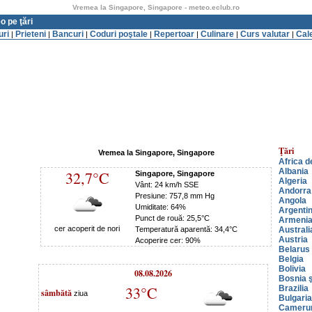
Vremea la Singapore, Singapore - meteo.eclub.ro
o pe ţări
uri
Prieteni
Bancuri
Coduri poştale
Repertoar
Culinare
Curs valutar
Cal
|
|
|
|
|
|
|
Ţări
Vremea la Singapore, Singapore
Africa d
Albania
32,7°C
Singapore, Singapore
Algeria
Vânt: 24 km/h SSE
Andorra
Presiune: 757,8 mm Hg
Angola
Umiditate: 64%
Argenti
Punct de rouă: 25,5°C
Armeni
cer acoperit de nori
Temperatură aparentă: 34,4°C
Australi
Austria
Acoperire cer: 90%
Belarus
Belgia
Bolivia
08.08.2026
Bosnia ş
33°C
Brazilia
sâmbătă
ziua
Bulgaria
Cameru