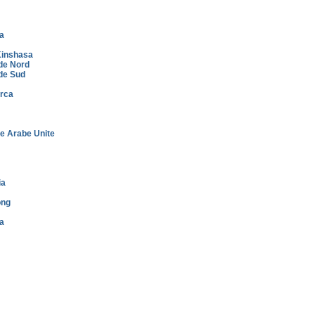
a
inshasa
de Nord
de Sud
rca
e Arabe Unite
ia
ong
a