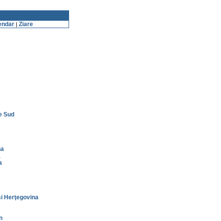
endar
Ziare
|
e Sud
na
a
a
i Herţegovina
n