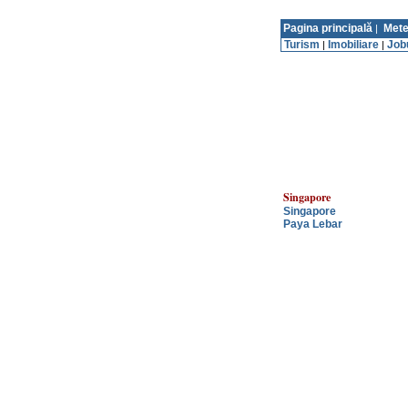
Pagina principală
Mete
|
Turism
Imobiliare
Job
|
|
Singapore
Singapore
Paya Lebar