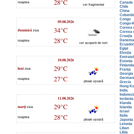
28°C
noaptea
Canada
cer fragmentat
Chile
China
Columbi
Congo
09.08.2026
Congo-K
Coreea 
34°C
duminică
ziua
Coreea 
Croaţia
28°C
Danema
noaptea
cer acoperit de nori
Ecuador
Egipt
Elveţia
Emiratel
10.08.2026
Estonia
Finlanda
29°C
luni
ziua
Franţa
Georgia
27°C
German
noaptea
ploaie ușoară
Grecia
Hong K
India
Indonezi
11.08.2026
Iordania
Irlanda
29°C
marţi
ziua
Islanda
Israel
28°C
Italia
noaptea
ploaie ușoară
Japonia
Letonia
Liban
Libia