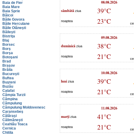
08.08.2026
Baia de Fier
Baia Mare
39°C
sâmbătă
Baia Sprie
ziua
Băicoi
23°C
Băile Govora
noaptea
Băile Herculane
ce
Băile Olăneşti
Băileşti
Bistriţa
09.08.2026
Blaj
38°C
Borsec
duminică
ziua
Borş
Borşa
21°C
noaptea
Botoşani
ce
Brad
Braşov
Brăila
10.08.2026
Bucureşti
Buftea
39°C
luni
ziua
Buşteni
Buzău
21°C
Calafat
noaptea
ce
Câmpia Turzii
Câmpina
Câmpulung
Câmpulung Moldovenesc
11.08.2026
Caransebeş
41°C
Călăraşi
marţi
ziua
Călimăneşti
Ceahlău Toaca
21°C
noaptea
Cernica
ce
Chitila