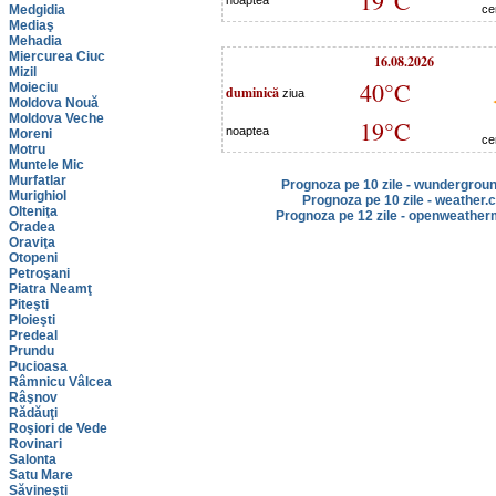
19°C
noaptea
Medgidia
ce
Mediaş
Mehadia
Miercurea Ciuc
16.08.2026
Mizil
40°C
Moieciu
duminică
ziua
Moldova Nouă
Moldova Veche
19°C
noaptea
Moreni
ce
Motru
Muntele Mic
Murfatlar
Prognoza pe 10 zile - wundergrou
Murighiol
Prognoza pe 10 zile - weather.
Olteniţa
Prognoza pe 12 zile - openweather
Oradea
Oraviţa
Otopeni
Petroşani
Piatra Neamţ
Piteşti
Ploieşti
Predeal
Prundu
Pucioasa
Râmnicu Vâlcea
Râşnov
Rădăuţi
Roşiori de Vede
Rovinari
Salonta
Satu Mare
Săvineşti