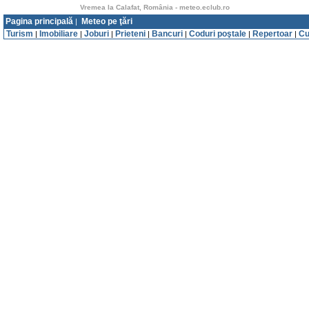
Vremea la Calafat, România - meteo.eclub.ro
Pagina principală
Meteo pe ţări
|
Turism
Imobiliare
Joburi
Prieteni
Bancuri
Coduri poştale
Repertoar
Cu
|
|
|
|
|
|
|