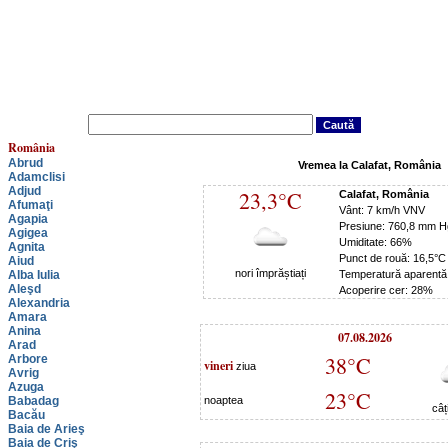
România
Abrud
Vremea la Calafat, România
Adamclisi
Adjud
23,3°C
Calafat, România
Afumaţi
Vânt: 7 km/h VNV
Agapia
Presiune: 760,8 mm H
Agigea
Umiditate: 66%
Agnita
Punct de rouă: 16,5°C
Aiud
nori împrăștiați
Alba Iulia
Temperatură aparentă
Aleşd
Acoperire cer: 28%
Alexandria
Amara
Anina
07.08.2026
Arad
38°C
Arbore
vineri
ziua
Avrig
Azuga
23°C
Babadag
noaptea
câț
Bacău
Baia de Arieş
Baia de Criş