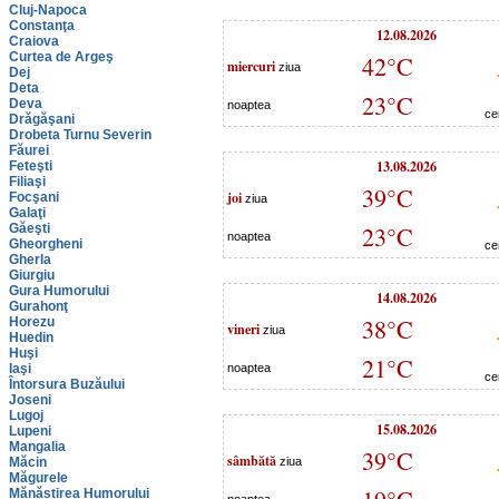
Cluj-Napoca
Constanţa
12.08.2026
Craiova
Curtea de Argeş
42°C
miercuri
ziua
Dej
Deta
23°C
Deva
noaptea
ce
Drăgăşani
Drobeta Turnu Severin
Făurei
13.08.2026
Feteşti
Filiaşi
39°C
joi
Focşani
ziua
Galaţi
Găeşti
23°C
noaptea
Gheorgheni
ce
Gherla
Giurgiu
Gura Humorului
14.08.2026
Gurahonţ
38°C
Horezu
vineri
ziua
Huedin
Huşi
21°C
Iaşi
noaptea
ce
Întorsura Buzăului
Joseni
Lugoj
15.08.2026
Lupeni
Mangalia
39°C
sâmbătă
Măcin
ziua
Măgurele
Mănăstirea Humorului