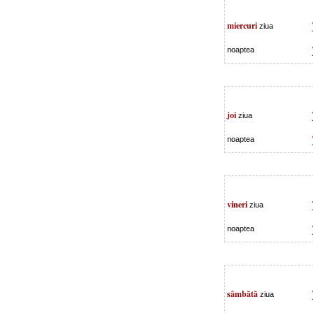
miercuri
ziua
noaptea
joi
ziua
noaptea
vineri
ziua
noaptea
sâmbătă
ziua