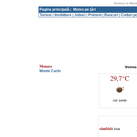
Vremea la Mont
Pagina principală
Meteo pe ţări
|
Turism
Imobiliare
Joburi
Prieteni
Bancuri
Coduri p
|
|
|
|
|
Monaco
Vremea 
Monte Carlo
29,7°C
cer senin
sâmbătă
ziua