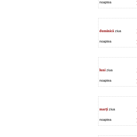
noaptea
duminică
ziua
noaptea
luni
ziua
noaptea
marţi
ziua
noaptea