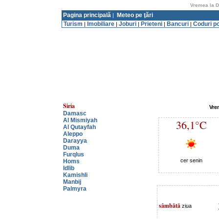
Vremea la D
Pagina principală
Meteo pe ţări
|
Turism
Imobiliare
Joburi
Prieteni
Bancuri
Coduri p
|
|
|
|
|
Siria
Vre
Damasc
Al Mismiyah
36,1°C
Al Qutayfah
Aleppo
Darayya
Duma
Furqlus
cer senin
Homs
Idlib
Kamishli
Manbij
Palmyra
sâmbătă
ziua