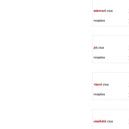
miercuri
ziua
noaptea
joi
ziua
noaptea
vineri
ziua
noaptea
sâmbătă
ziua