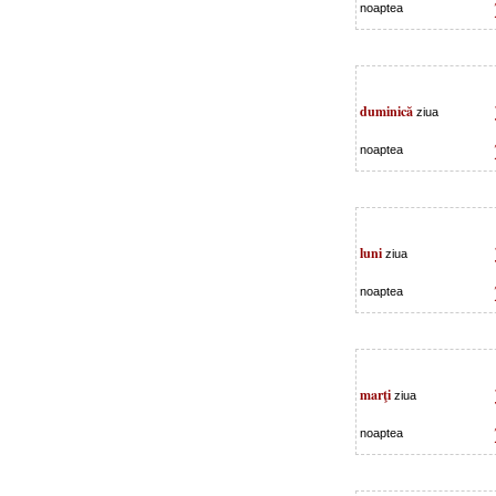
noaptea
duminică
ziua
noaptea
luni
ziua
noaptea
marţi
ziua
noaptea