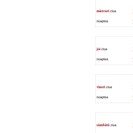
miercuri
ziua
noaptea
joi
ziua
noaptea
vineri
ziua
noaptea
sâmbătă
ziua