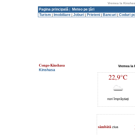
Vremea la Kinshas
Pagina principală
Meteo pe ţări
|
Turism
Imobiliare
Joburi
Prieteni
Bancuri
Coduri p
|
|
|
|
|
Congo-Kinshasa
Vremea la
Kinshasa
22,9°C
nori împrăștiați
sâmbătă
ziua