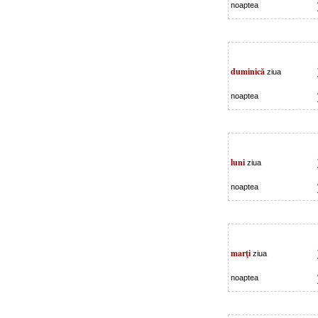
noaptea
duminică
ziua
noaptea
luni
ziua
noaptea
marţi
ziua
noaptea