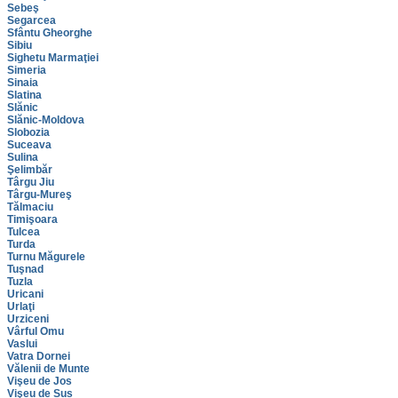
Sebeş
Segarcea
Sfântu Gheorghe
Sibiu
Sighetu Marmaţiei
Simeria
Sinaia
Slatina
Slănic
Slănic-Moldova
Slobozia
Suceava
Sulina
Şelimbăr
Târgu Jiu
Târgu-Mureş
Tălmaciu
Timişoara
Tulcea
Turda
Turnu Măgurele
Tuşnad
Tuzla
Uricani
Urlaţi
Urziceni
Vârful Omu
Vaslui
Vatra Dornei
Vălenii de Munte
Vişeu de Jos
Vişeu de Sus