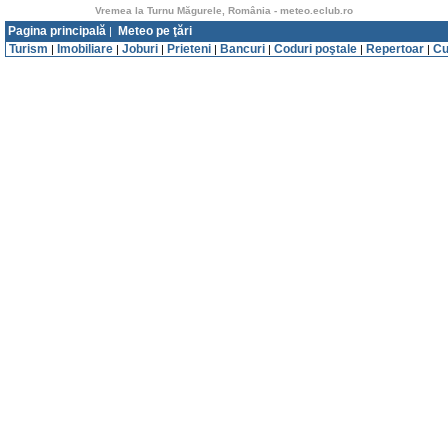
Vremea la Turnu Măgurele, România - meteo.eclub.ro
Pagina principală
Meteo pe ţări
|
Turism
Imobiliare
Joburi
Prieteni
Bancuri
Coduri poştale
Repertoar
Cu
|
|
|
|
|
|
|