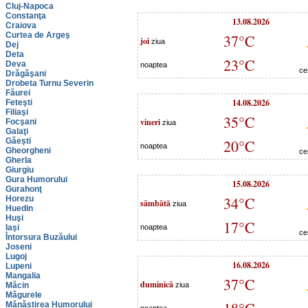
Cluj-Napoca
Constanţa
13.08.2026
Craiova
Curtea de Argeş
37°C
joi
ziua
Dej
Deta
23°C
Deva
noaptea
ce
Drăgăşani
Drobeta Turnu Severin
Făurei
14.08.2026
Feteşti
Filiaşi
35°C
vineri
Focşani
ziua
Galaţi
Găeşti
20°C
noaptea
Gheorgheni
ce
Gherla
Giurgiu
Gura Humorului
15.08.2026
Gurahonţ
34°C
Horezu
sâmbătă
ziua
Huedin
Huşi
17°C
Iaşi
noaptea
ce
Întorsura Buzăului
Joseni
Lugoj
16.08.2026
Lupeni
Mangalia
37°C
duminică
Măcin
ziua
Măgurele
Mănăstirea Humorului