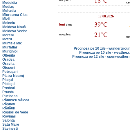
18°C
noaptea
Medgidia
ce
Mediaş
Mehadia
Miercurea Ciuc
17.08.2026
Mizil
39°C
Moieciu
luni
ziua
Moldova Nouă
Moldova Veche
21°C
noaptea
Moreni
ce
Motru
Muntele Mic
Murfatlar
Prognoza pe 10 zile - wundergrou
Murighiol
Prognoza pe 10 zile - weather.
Olteniţa
Prognoza pe 12 zile - openweather
Oradea
Oraviţa
Otopeni
Petroşani
Piatra Neamţ
Piteşti
Ploieşti
Predeal
Prundu
Pucioasa
Râmnicu Vâlcea
Râşnov
Rădăuţi
Roşiori de Vede
Rovinari
Salonta
Satu Mare
Săvineşti