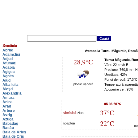
România
Abrud
Vremea la Turnu Măgurele, Româ
Adamclisi
Adjud
28,9°C
Turnu Măgurele, Ro
Afumaţi
Vânt: 22 km/h E
Agapia
Presiune: 760,8 mm H
Agigea
Umiditate: 42%
Agnita
Punct de rouă: 17,3°C
Aiud
ploaie ușoară
Alba Iulia
Temperatură aparentă
Aleşd
Acoperire cer: 93%
Alexandria
Amara
Anina
08.08.2026
Arad
37°C
Arbore
sâmbătă
ziua
Avrig
Azuga
22°C
Babadag
noaptea
ce
Bacău
Baia de Arieş
Baia de Criş