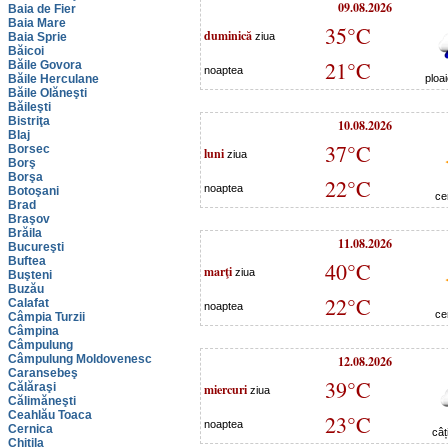
09.08.2026
Baia de Fier
Baia Mare
35°C
duminică
Baia Sprie
ziua
Băicoi
21°C
Băile Govora
noaptea
Băile Herculane
ploa
Băile Olăneşti
Băileşti
Bistriţa
10.08.2026
Blaj
37°C
Borsec
luni
ziua
Borş
Borşa
22°C
noaptea
Botoşani
ce
Brad
Braşov
Brăila
11.08.2026
Bucureşti
Buftea
40°C
marţi
ziua
Buşteni
Buzău
22°C
Calafat
noaptea
ce
Câmpia Turzii
Câmpina
Câmpulung
Câmpulung Moldovenesc
12.08.2026
Caransebeş
39°C
Călăraşi
miercuri
ziua
Călimăneşti
Ceahlău Toaca
23°C
noaptea
Cernica
câț
Chitila