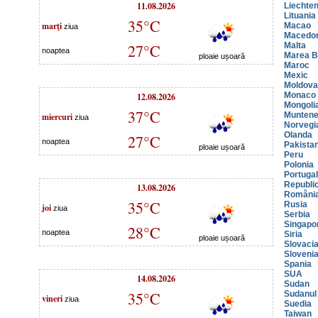
11.08.2026
Liechten
Lituania
35°C
marţi
Macao
ziua
Macedo
27°C
Malta
noaptea
Marea Br
ploaie ușoară
Maroc
Mexic
Moldova
12.08.2026
Monaco
Mongoli
37°C
miercuri
Muntene
ziua
Norvegi
Olanda
27°C
noaptea
Pakista
ploaie ușoară
Peru
Polonia
Portugal
Republi
13.08.2026
Români
35°C
Rusia
joi
ziua
Serbia
Singapo
28°C
noaptea
Siria
ploaie ușoară
Slovaci
Sloveni
Spania
SUA
14.08.2026
Sudan
35°C
Sudanul
vineri
ziua
Suedia
Taiwan