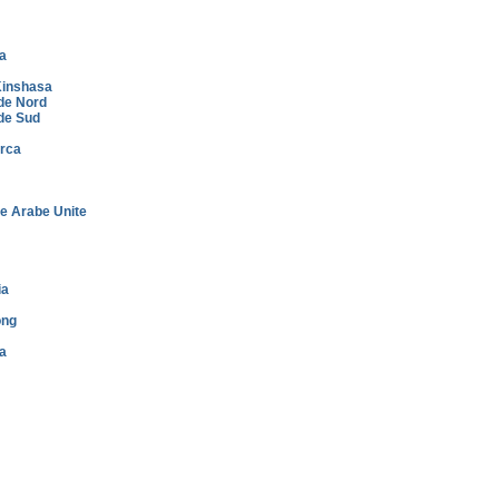
a
inshasa
de Nord
de Sud
rca
e Arabe Unite
ia
ong
a