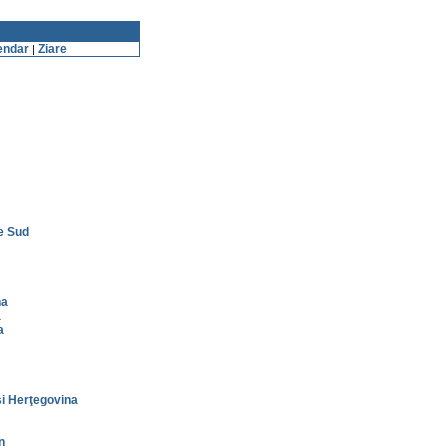
endar
Ziare
|
e Sud
na
a
a
i Herţegovina
n