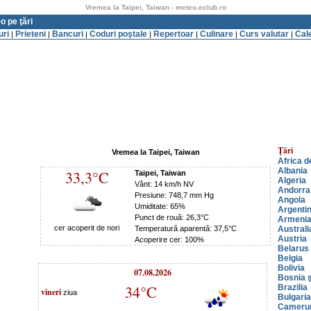
Vremea la Taipei, Taiwan - meteo.eclub.ro
o pe ţări
uri
Prieteni
Bancuri
Coduri poştale
Repertoar
Culinare
Curs valutar
Cal
|
|
|
|
|
|
|
Ţări
Vremea la Taipei, Taiwan
Africa d
Albania
33,3°C
Taipei, Taiwan
Algeria
Vânt: 14 km/h NV
Andorra
Presiune: 748,7 mm Hg
Angola
Umiditate: 65%
Argenti
Punct de rouă: 26,3°C
Armeni
cer acoperit de nori
Temperatură aparentă: 37,5°C
Australi
Austria
Acoperire cer: 100%
Belarus
Belgia
Bolivia
07.08.2026
Bosnia ş
34°C
Brazilia
vineri
ziua
Bulgaria
Cameru