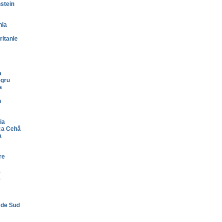
stein
nia
itanie
a
gru
a
n
ia
ca Cehă
a
re
a
a
 de Sud