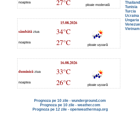
27°C
noaptea
Thailan
ploaie moderată
Tunisia
Turcia
Ucraina
Ungaria
15.08.2026
Venezue
Vietnam
34°C
sâmbătă
ziua
27°C
noaptea
ploaie ușoară
16.08.2026
33°C
duminică
ziua
26°C
noaptea
ploaie ușoară
Prognoza pe 10 zile - wunderground.com
Prognoza pe 10 zile - weather.com
Prognoza pe 12 zile - openweathermap.org