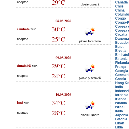
29°C
noaptea
Canada
ploaie ușoară
Chile
China
Columbi
Congo
08.08.2026
Congo-K
Coreea 
30°C
sâmbătă
ziua
Coreea 
Croaţia
25°C
Danema
noaptea
ploaie torențială
Ecuador
Egipt
Elveţia
Emiratel
09.08.2026
Estonia
Finlanda
29°C
duminică
ziua
Franţa
Georgia
24°C
German
noaptea
ploaie puternică
Grecia
Hong K
India
Indonezi
10.08.2026
Iordania
Irlanda
34°C
luni
ziua
Islanda
Israel
28°C
Italia
noaptea
ploaie ușoară
Japonia
Letonia
Liban
Libia