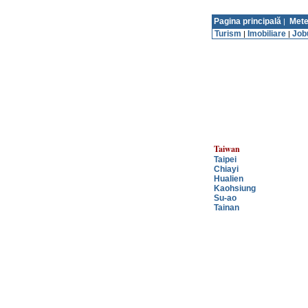
Pagina principală
Mete
|
Turism
Imobiliare
Job
|
|
Taiwan
Taipei
Chiayi
Hualien
Kaohsiung
Su-ao
Tainan