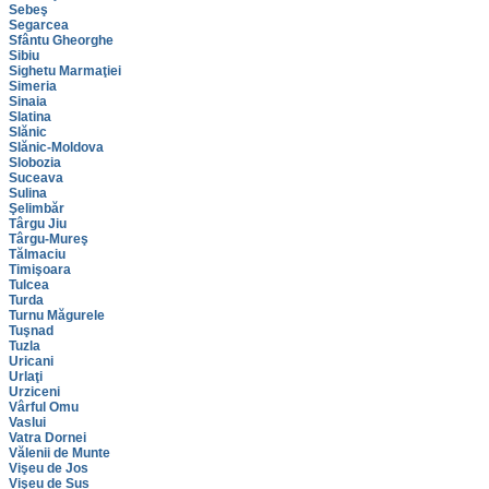
Sebeş
Segarcea
Sfântu Gheorghe
Sibiu
Sighetu Marmaţiei
Simeria
Sinaia
Slatina
Slănic
Slănic-Moldova
Slobozia
Suceava
Sulina
Şelimbăr
Târgu Jiu
Târgu-Mureş
Tălmaciu
Timişoara
Tulcea
Turda
Turnu Măgurele
Tuşnad
Tuzla
Uricani
Urlaţi
Urziceni
Vârful Omu
Vaslui
Vatra Dornei
Vălenii de Munte
Vişeu de Jos
Vişeu de Sus