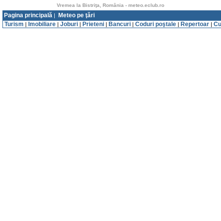
Vremea la Bistriţa, România - meteo.eclub.ro
Pagina principală
Meteo pe ţări
|
Turism
Imobiliare
Joburi
Prieteni
Bancuri
Coduri poştale
Repertoar
Cu
|
|
|
|
|
|
|