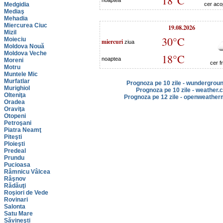
18°C
noaptea
Medgidia
cer acop
Mediaş
Mehadia
Miercurea Ciuc
19.08.2026
Mizil
30°C
Moieciu
miercuri
ziua
Moldova Nouă
Moldova Veche
18°C
noaptea
Moreni
cer f
Motru
Muntele Mic
Murfatlar
Prognoza pe 10 zile - wundergrou
Murighiol
Prognoza pe 10 zile - weather.
Olteniţa
Prognoza pe 12 zile - openweather
Oradea
Oraviţa
Otopeni
Petroşani
Piatra Neamţ
Piteşti
Ploieşti
Predeal
Prundu
Pucioasa
Râmnicu Vâlcea
Râşnov
Rădăuţi
Roşiori de Vede
Rovinari
Salonta
Satu Mare
Săvineşti