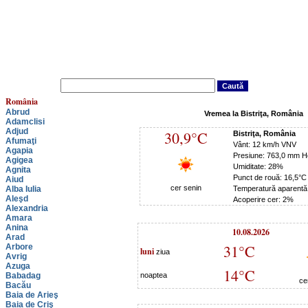
România
Abrud
Vremea la Bistriţa, România
Adamclisi
Adjud
30,9°C
Bistriţa, România
Afumaţi
Vânt: 12 km/h VNV
Agapia
Presiune: 763,0 mm H
Agigea
Umiditate: 28%
Agnita
Punct de rouă: 16,5°C
Aiud
cer senin
Alba Iulia
Temperatură aparentă
Aleşd
Acoperire cer: 2%
Alexandria
Amara
Anina
10.08.2026
Arad
31°C
Arbore
luni
ziua
Avrig
Azuga
14°C
Babadag
noaptea
ce
Bacău
Baia de Arieş
Baia de Criş