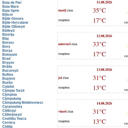
11.08.2026
Baia de Fier
Baia Mare
35°C
marţi
Baia Sprie
ziua
Băicoi
17°C
Băile Govora
noaptea
Băile Herculane
ce
Băile Olăneşti
Băileşti
Bistriţa
12.08.2026
Blaj
33°C
Borsec
miercuri
ziua
Borş
Borşa
17°C
noaptea
Botoşani
ce
Brad
Braşov
Brăila
13.08.2026
Bucureşti
Buftea
31°C
joi
ziua
Buşteni
Buzău
13°C
Calafat
noaptea
ce
Câmpia Turzii
Câmpina
Câmpulung
Câmpulung Moldovenesc
14.08.2026
Caransebeş
31°C
Călăraşi
vineri
ziua
Călimăneşti
Ceahlău Toaca
13°C
noaptea
Cernica
ce
Chitila