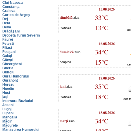
Cluj-Napoca
Constanţa
15.08.2026
Craiova
Curtea de Argeş
33°C
sâmbătă
ziua
Dej
Deta
13°C
Deva
noaptea
ce
Drăgăşani
Drobeta Turnu Severin
Făurei
16.08.2026
Feteşti
Filiaşi
34°C
duminică
Focşani
ziua
Galaţi
Găeşti
15°C
noaptea
Gheorgheni
ce
Gherla
Giurgiu
Gura Humorului
17.08.2026
Gurahonţ
35°C
Horezu
luni
ziua
Huedin
Huşi
18°C
Iaşi
noaptea
cer f
Întorsura Buzăului
Joseni
Lugoj
18.08.2026
Lupeni
Mangalia
34°C
marţi
Măcin
ziua
Măgurele
Mănăstirea Humorului