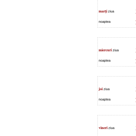
marţi
ziua
noaptea
miercuri
ziua
noaptea
joi
ziua
noaptea
vineri
ziua