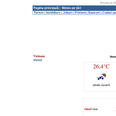
Vremea la Ha
Pagina principală
Meteo pe ţări
|
Turism
Imobiliare
Joburi
Prieteni
Bancuri
Coduri p
|
|
|
|
|
Vietnam
Vrem
Hanoi
26,4°C
ploaie ușoară
vineri
ziua