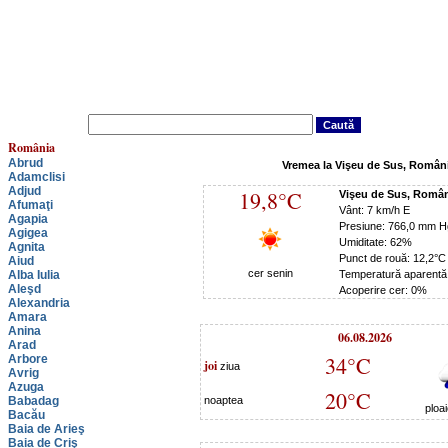
România
Abrud
Vremea la Vişeu de Sus, Român
Adamclisi
Adjud
19,8°C
Vişeu de Sus, Româ
Afumaţi
Vânt: 7 km/h E
Agapia
Presiune: 766,0 mm H
Agigea
Umiditate: 62%
Agnita
Punct de rouă: 12,2°C
Aiud
cer senin
Alba Iulia
Temperatură aparentă
Aleşd
Acoperire cer: 0%
Alexandria
Amara
Anina
06.08.2026
Arad
34°C
Arbore
joi
ziua
Avrig
Azuga
20°C
Babadag
noaptea
ploa
Bacău
Baia de Arieş
Baia de Criş