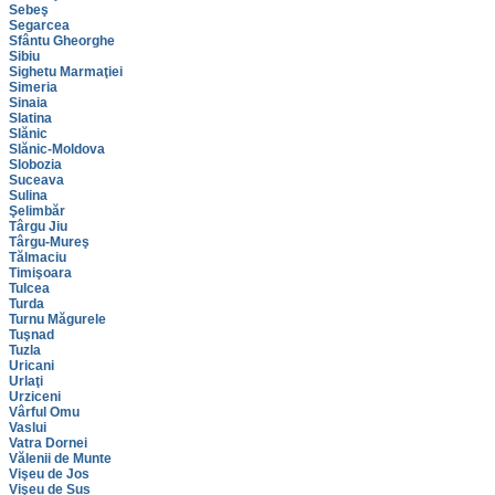
Sebeş
Segarcea
Sfântu Gheorghe
Sibiu
Sighetu Marmaţiei
Simeria
Sinaia
Slatina
Slănic
Slănic-Moldova
Slobozia
Suceava
Sulina
Şelimbăr
Târgu Jiu
Târgu-Mureş
Tălmaciu
Timişoara
Tulcea
Turda
Turnu Măgurele
Tuşnad
Tuzla
Uricani
Urlaţi
Urziceni
Vârful Omu
Vaslui
Vatra Dornei
Vălenii de Munte
Vişeu de Jos
Vişeu de Sus