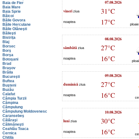
07.08.2026
Baia de Fier
Baia Mare
31°C
vineri
Baia Sprie
ziua
Băicoi
17°C
Băile Govora
noaptea
Băile Herculane
ploai
Băile Olăneşti
Băileşti
Bistriţa
08.08.2026
Blaj
27°C
Borsec
sâmbătă
ziua
Borş
Borşa
16°C
noaptea
Botoşani
ploa
Brad
Braşov
Brăila
09.08.2026
Bucureşti
Buftea
27°C
duminică
ziua
Buşteni
Buzău
16°C
Calafat
noaptea
ce
Câmpia Turzii
Câmpina
Câmpulung
Câmpulung Moldovenesc
10.08.2026
Caransebeş
30°C
Călăraşi
luni
ziua
Călimăneşti
Ceahlău Toaca
16°C
noaptea
Cernica
ce
Chitila