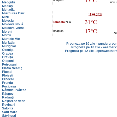
17°C
noaptea
Medgidia
nori 
Mediaş
Mehadia
Miercurea Ciuc
15.08.2026
Mizil
31°C
Moieciu
sâmbătă
ziua
Moldova Nouă
Moldova Veche
17°C
noaptea
Moreni
ce
Motru
Muntele Mic
Murfatlar
Prognoza pe 10 zile - wundergrou
Murighiol
Prognoza pe 10 zile - weather.
Olteniţa
Prognoza pe 12 zile - openweather
Oradea
Oraviţa
Otopeni
Petroşani
Piatra Neamţ
Piteşti
Ploieşti
Predeal
Prundu
Pucioasa
Râmnicu Vâlcea
Râşnov
Rădăuţi
Roşiori de Vede
Rovinari
Salonta
Satu Mare
Săvineşti