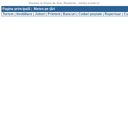
Vremea la Vişeu de Sus, România - meteo.eclub.ro
Pagina principală
Meteo pe ţări
|
Turism
Imobiliare
Joburi
Prieteni
Bancuri
Coduri poştale
Repertoar
Cu
|
|
|
|
|
|
|