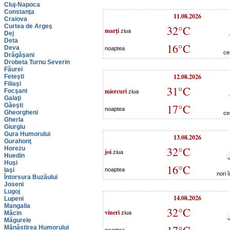
Cluj-Napoca
Constanţa
11.08.2026
Craiova
Curtea de Argeş
32°C
marţi
ziua
Dej
Deta
16°C
Deva
noaptea
ce
Drăgăşani
Drobeta Turnu Severin
Făurei
12.08.2026
Feteşti
Filiaşi
31°C
miercuri
Focşani
ziua
Galaţi
Găeşti
17°C
noaptea
Gheorgheni
ce
Gherla
Giurgiu
Gura Humorului
13.08.2026
Gurahonţ
32°C
Horezu
joi
ziua
Huedin
Huşi
16°C
Iaşi
noaptea
nori 
Întorsura Buzăului
Joseni
Lugoj
14.08.2026
Lupeni
Mangalia
32°C
vineri
Măcin
ziua
Măgurele
Mănăstirea Humorului