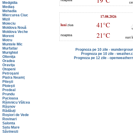
19°C
noaptea
Medgidia
ce
Mediaş
Mehadia
Miercurea Ciuc
17.08.2026
Mizil
41°C
Moieciu
luni
ziua
Moldova Nouă
Moldova Veche
21°C
noaptea
Moreni
nori 
Motru
Muntele Mic
Murfatlar
Prognoza pe 10 zile - wundergrou
Murighiol
Prognoza pe 10 zile - weather.
Olteniţa
Prognoza pe 12 zile - openweather
Oradea
Oraviţa
Otopeni
Petroşani
Piatra Neamţ
Piteşti
Ploieşti
Predeal
Prundu
Pucioasa
Râmnicu Vâlcea
Râşnov
Rădăuţi
Roşiori de Vede
Rovinari
Salonta
Satu Mare
Săvineşti