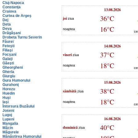
Cluj-Napoca
Constanţa
13.08.2026
Craiova
Curtea de Argeş
36°C
joi
ziua
Dej
Deta
16°C
Deva
noaptea
ce
Drăgăşani
Drobeta Turnu Severin
Făurei
14.08.2026
Feteşti
Filiaşi
37°C
vineri
Focşani
ziua
Galaţi
Găeşti
18°C
noaptea
Gheorgheni
ce
Gherla
Giurgiu
Gura Humorului
15.08.2026
Gurahonţ
38°C
Horezu
sâmbătă
ziua
Huedin
Huşi
18°C
Iaşi
noaptea
ce
Întorsura Buzăului
Joseni
Lugoj
16.08.2026
Lupeni
Mangalia
40°C
duminică
Măcin
ziua
Măgurele
Mănăstirea Humorului