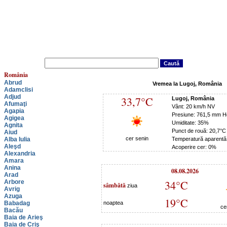
România
Abrud
Vremea la Lugoj, România
Adamclisi
Adjud
33,7°C
Lugoj, România
Afumaţi
Vânt: 20 km/h NV
Agapia
Presiune: 761,5 mm H
Agigea
Umiditate: 35%
Agnita
Punct de rouă: 20,7°C
Aiud
cer senin
Alba Iulia
Temperatură aparentă
Aleşd
Acoperire cer: 0%
Alexandria
Amara
Anina
08.08.2026
Arad
34°C
Arbore
sâmbătă
ziua
Avrig
Azuga
19°C
Babadag
noaptea
ce
Bacău
Baia de Arieş
Baia de Criş