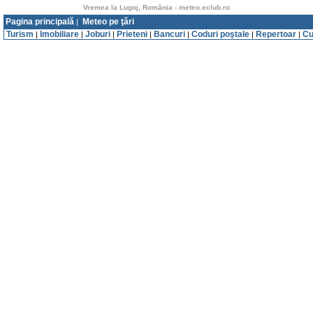
Vremea la Lugoj, România - meteo.eclub.ro
Pagina principală
Meteo pe ţări
|
Turism
Imobiliare
Joburi
Prieteni
Bancuri
Coduri poştale
Repertoar
Cu
|
|
|
|
|
|
|