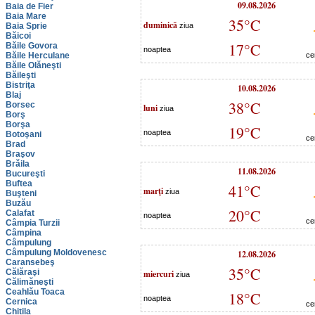
09.08.2026
Baia de Fier
Baia Mare
35°C
duminică
Baia Sprie
ziua
Băicoi
17°C
Băile Govora
noaptea
Băile Herculane
ce
Băile Olăneşti
Băileşti
Bistriţa
10.08.2026
Blaj
38°C
Borsec
luni
ziua
Borş
Borşa
19°C
noaptea
Botoşani
ce
Brad
Braşov
Brăila
11.08.2026
Bucureşti
Buftea
41°C
marţi
ziua
Buşteni
Buzău
20°C
Calafat
noaptea
ce
Câmpia Turzii
Câmpina
Câmpulung
Câmpulung Moldovenesc
12.08.2026
Caransebeş
35°C
Călăraşi
miercuri
ziua
Călimăneşti
Ceahlău Toaca
18°C
noaptea
Cernica
ce
Chitila