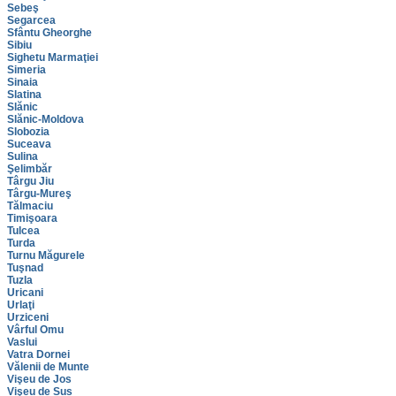
Sebeş
Segarcea
Sfântu Gheorghe
Sibiu
Sighetu Marmaţiei
Simeria
Sinaia
Slatina
Slănic
Slănic-Moldova
Slobozia
Suceava
Sulina
Şelimbăr
Târgu Jiu
Târgu-Mureş
Tălmaciu
Timişoara
Tulcea
Turda
Turnu Măgurele
Tuşnad
Tuzla
Uricani
Urlaţi
Urziceni
Vârful Omu
Vaslui
Vatra Dornei
Vălenii de Munte
Vişeu de Jos
Vişeu de Sus