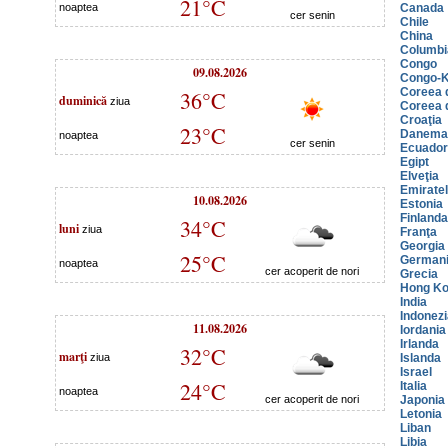
21°C
noaptea
Canada
cer senin
Chile
China
Columbi
Congo
09.08.2026
Congo-K
Coreea 
36°C
duminică
ziua
Coreea 
Croaţia
23°C
Danema
noaptea
cer senin
Ecuador
Egipt
Elveţia
Emiratel
10.08.2026
Estonia
Finlanda
34°C
luni
ziua
Franţa
Georgia
25°C
German
noaptea
cer acoperit de nori
Grecia
Hong K
India
Indonezi
11.08.2026
Iordania
Irlanda
32°C
marţi
ziua
Islanda
Israel
24°C
Italia
noaptea
cer acoperit de nori
Japonia
Letonia
Liban
Libia