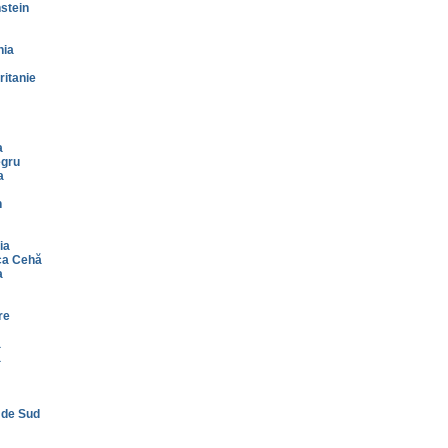
stein
nia
itanie
a
gru
a
n
ia
ca Cehă
a
re
a
a
 de Sud