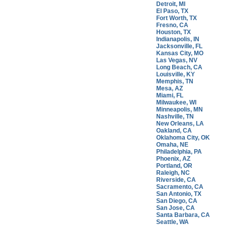
Detroit, MI
El Paso, TX
Fort Worth, TX
Fresno, CA
Houston, TX
Indianapolis, IN
Jacksonville, FL
Kansas City, MO
Las Vegas, NV
Long Beach, CA
Louisville, KY
Memphis, TN
Mesa, AZ
Miami, FL
Milwaukee, WI
Minneapolis, MN
Nashville, TN
New Orleans, LA
Oakland, CA
Oklahoma City, OK
Omaha, NE
Philadelphia, PA
Phoenix, AZ
Portland, OR
Raleigh, NC
Riverside, CA
Sacramento, CA
San Antonio, TX
San Diego, CA
San Jose, CA
Santa Barbara, CA
Seattle, WA