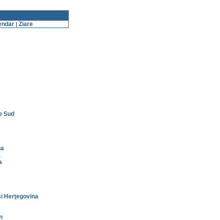
endar
Ziare
|
e Sud
na
a
a
i Herţegovina
n