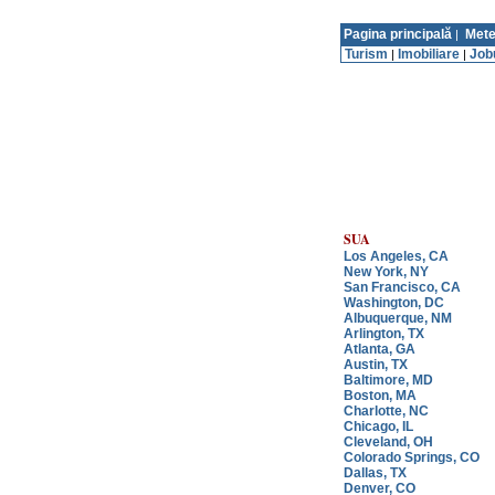
Pagina principală
Mete
|
Turism
Imobiliare
Job
|
|
SUA
Los Angeles, CA
New York, NY
San Francisco, CA
Washington, DC
Albuquerque, NM
Arlington, TX
Atlanta, GA
Austin, TX
Baltimore, MD
Boston, MA
Charlotte, NC
Chicago, IL
Cleveland, OH
Colorado Springs, CO
Dallas, TX
Denver, CO