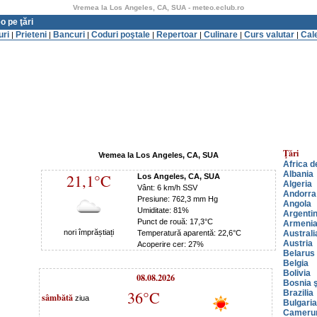
Vremea la Los Angeles, CA, SUA - meteo.eclub.ro
o pe ţări
uri
Prieteni
Bancuri
Coduri poştale
Repertoar
Culinare
Curs valutar
Cal
|
|
|
|
|
|
|
Ţări
Vremea la Los Angeles, CA, SUA
Africa d
Albania
21,1°C
Los Angeles, CA, SUA
Algeria
Vânt: 6 km/h SSV
Andorra
Presiune: 762,3 mm Hg
Angola
Umiditate: 81%
Argenti
Punct de rouă: 17,3°C
Armeni
nori împrăștiați
Temperatură aparentă: 22,6°C
Australi
Austria
Acoperire cer: 27%
Belarus
Belgia
Bolivia
08.08.2026
Bosnia ş
36°C
Brazilia
sâmbătă
ziua
Bulgaria
Cameru