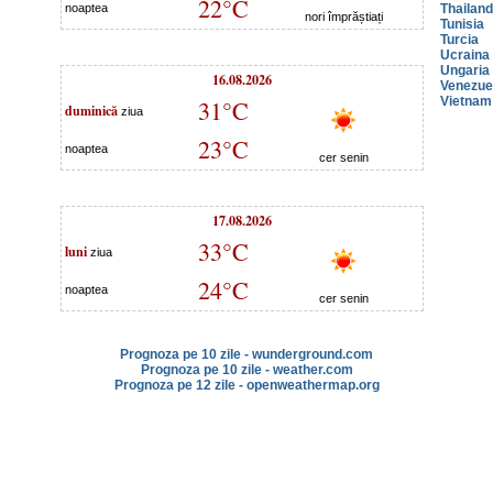
22°C
noaptea
Thailan
nori împrăștiați
Tunisia
Turcia
Ucraina
Ungaria
16.08.2026
Venezue
Vietnam
31°C
duminică
ziua
23°C
noaptea
cer senin
17.08.2026
33°C
luni
ziua
24°C
noaptea
cer senin
Prognoza pe 10 zile - wunderground.com
Prognoza pe 10 zile - weather.com
Prognoza pe 12 zile - openweathermap.org