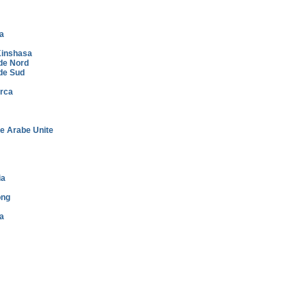
a
inshasa
de Nord
de Sud
rca
e Arabe Unite
ia
ong
a