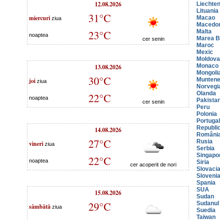
12.08.2026
Liechten
Lituania
31°C
miercuri
Macao
ziua
Macedo
23°C
Malta
noaptea
Marea Br
cer senin
Maroc
Mexic
Moldova
13.08.2026
Monaco
Mongoli
30°C
joi
Muntene
ziua
Norvegi
Olanda
22°C
noaptea
Pakista
cer senin
Peru
Polonia
Portugal
Republi
14.08.2026
Români
27°C
Rusia
vineri
ziua
Serbia
Singapo
22°C
noaptea
Siria
cer acoperit de nori
Slovaci
Sloveni
Spania
SUA
15.08.2026
Sudan
29°C
Sudanul
sâmbătă
ziua
Suedia
Taiwan