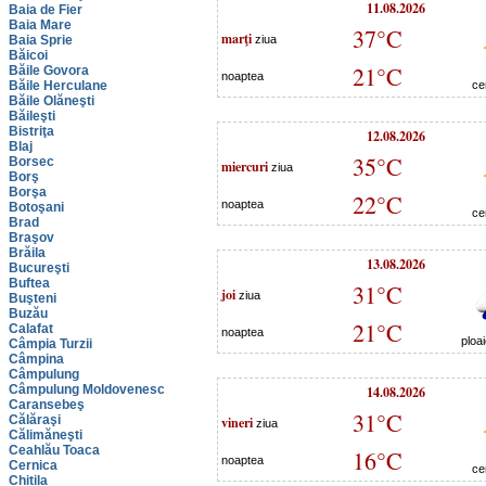
11.08.2026
Baia de Fier
Baia Mare
37°C
marţi
Baia Sprie
ziua
Băicoi
21°C
Băile Govora
noaptea
Băile Herculane
ce
Băile Olăneşti
Băileşti
Bistriţa
12.08.2026
Blaj
35°C
Borsec
miercuri
ziua
Borş
Borşa
22°C
noaptea
Botoşani
ce
Brad
Braşov
Brăila
13.08.2026
Bucureşti
Buftea
31°C
joi
ziua
Buşteni
Buzău
21°C
Calafat
noaptea
ploa
Câmpia Turzii
Câmpina
Câmpulung
Câmpulung Moldovenesc
14.08.2026
Caransebeş
31°C
Călăraşi
vineri
ziua
Călimăneşti
Ceahlău Toaca
16°C
noaptea
Cernica
ce
Chitila