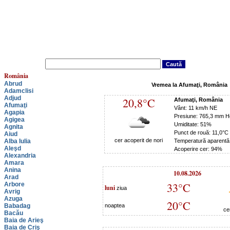
România
Abrud
Vremea la Afumaţi, România
Adamclisi
Adjud
20,8°C
Afumaţi, România
Afumaţi
Vânt: 11 km/h NE
Agapia
Presiune: 765,3 mm H
Agigea
Umiditate: 51%
Agnita
Punct de rouă: 11,0°C
Aiud
cer acoperit de nori
Alba Iulia
Temperatură aparentă
Aleşd
Acoperire cer: 94%
Alexandria
Amara
Anina
10.08.2026
Arad
33°C
Arbore
luni
ziua
Avrig
Azuga
20°C
Babadag
noaptea
ce
Bacău
Baia de Arieş
Baia de Criş