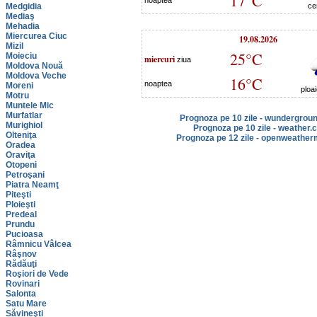
17°C
noaptea
Medgidia
ce
Mediaş
Mehadia
Miercurea Ciuc
19.08.2026
Mizil
25°C
Moieciu
miercuri
ziua
Moldova Nouă
Moldova Veche
16°C
noaptea
Moreni
ploa
Motru
Muntele Mic
Murfatlar
Prognoza pe 10 zile - wundergrou
Murighiol
Prognoza pe 10 zile - weather.
Olteniţa
Prognoza pe 12 zile - openweather
Oradea
Oraviţa
Otopeni
Petroşani
Piatra Neamţ
Piteşti
Ploieşti
Predeal
Prundu
Pucioasa
Râmnicu Vâlcea
Râşnov
Rădăuţi
Roşiori de Vede
Rovinari
Salonta
Satu Mare
Săvineşti