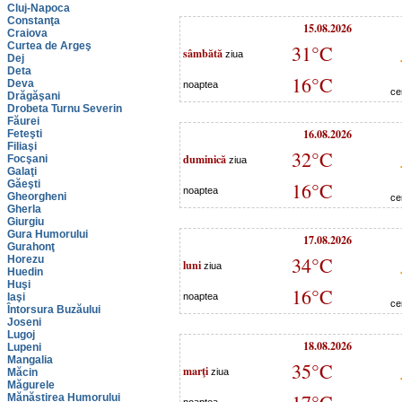
Cluj-Napoca
Constanţa
15.08.2026
Craiova
Curtea de Argeş
31°C
sâmbătă
ziua
Dej
Deta
16°C
Deva
noaptea
ce
Drăgăşani
Drobeta Turnu Severin
Făurei
16.08.2026
Feteşti
Filiaşi
32°C
duminică
Focşani
ziua
Galaţi
Găeşti
16°C
noaptea
Gheorgheni
ce
Gherla
Giurgiu
Gura Humorului
17.08.2026
Gurahonţ
34°C
Horezu
luni
ziua
Huedin
Huşi
16°C
Iaşi
noaptea
ce
Întorsura Buzăului
Joseni
Lugoj
18.08.2026
Lupeni
Mangalia
35°C
marţi
Măcin
ziua
Măgurele
Mănăstirea Humorului