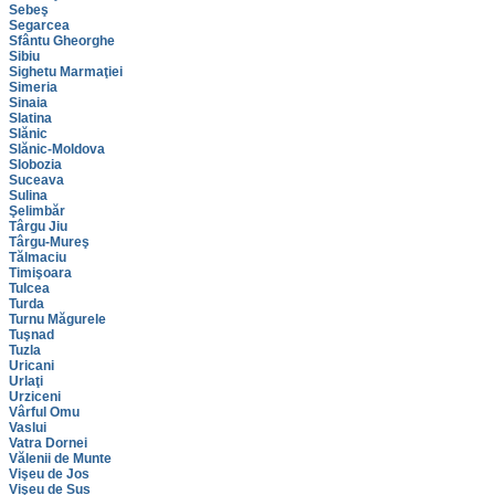
Sebeş
Segarcea
Sfântu Gheorghe
Sibiu
Sighetu Marmaţiei
Simeria
Sinaia
Slatina
Slănic
Slănic-Moldova
Slobozia
Suceava
Sulina
Şelimbăr
Târgu Jiu
Târgu-Mureş
Tălmaciu
Timişoara
Tulcea
Turda
Turnu Măgurele
Tuşnad
Tuzla
Uricani
Urlaţi
Urziceni
Vârful Omu
Vaslui
Vatra Dornei
Vălenii de Munte
Vişeu de Jos
Vişeu de Sus