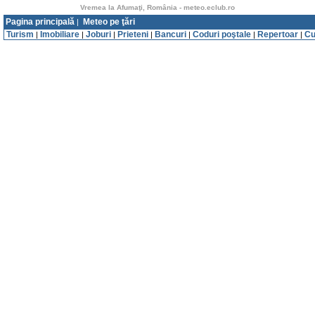
Vremea la Afumaţi, România - meteo.eclub.ro
Pagina principală
Meteo pe ţări
|
Turism
Imobiliare
Joburi
Prieteni
Bancuri
Coduri poştale
Repertoar
Cu
|
|
|
|
|
|
|