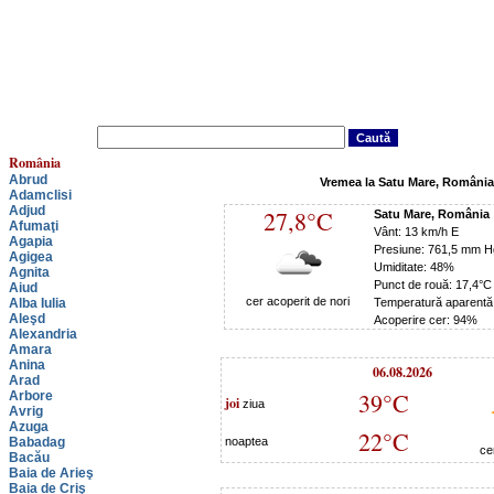
România
Abrud
Vremea la Satu Mare, România
Adamclisi
Adjud
27,8°C
Satu Mare, România
Afumaţi
Vânt: 13 km/h E
Agapia
Presiune: 761,5 mm H
Agigea
Umiditate: 48%
Agnita
Punct de rouă: 17,4°C
Aiud
cer acoperit de nori
Alba Iulia
Temperatură aparentă
Aleşd
Acoperire cer: 94%
Alexandria
Amara
Anina
06.08.2026
Arad
39°C
Arbore
joi
ziua
Avrig
Azuga
22°C
Babadag
noaptea
ce
Bacău
Baia de Arieş
Baia de Criş