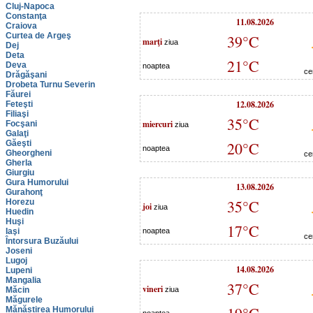
Cluj-Napoca
Constanţa
11.08.2026
Craiova
Curtea de Argeş
39°C
marţi
ziua
Dej
Deta
21°C
Deva
noaptea
ce
Drăgăşani
Drobeta Turnu Severin
Făurei
12.08.2026
Feteşti
Filiaşi
35°C
miercuri
Focşani
ziua
Galaţi
Găeşti
20°C
noaptea
Gheorgheni
ce
Gherla
Giurgiu
Gura Humorului
13.08.2026
Gurahonţ
35°C
Horezu
joi
ziua
Huedin
Huşi
17°C
Iaşi
noaptea
ce
Întorsura Buzăului
Joseni
Lugoj
14.08.2026
Lupeni
Mangalia
37°C
vineri
Măcin
ziua
Măgurele
Mănăstirea Humorului