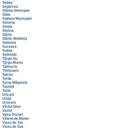
Sebeş
Segarcea
Sfântu Gheorghe
Sibiu
Sighetu Marmaţiei
Simeria
Sinaia
Slatina
Slănic
Slănic-Moldova
Slobozia
Suceava
Sulina
Şelimbăr
Târgu Jiu
Târgu-Mureş
Tălmaciu
Timişoara
Tulcea
Turda
Turnu Măgurele
Tuşnad
Tuzla
Uricani
Urlaţi
Urziceni
Vârful Omu
Vaslui
Vatra Dornei
Vălenii de Munte
Vişeu de Jos
Vişeu de Sus