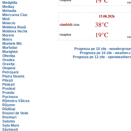
19°C
noaptea
Medgidia
ce
Mediaş
Mehadia
Miercurea Ciuc
15.08.2026
Mizil
38°C
Moieciu
sâmbătă
ziua
Moldova Nouă
Moldova Veche
19°C
noaptea
Moreni
ce
Motru
Muntele Mic
Murfatlar
Prognoza pe 10 zile - wundergrou
Murighiol
Prognoza pe 10 zile - weather.
Olteniţa
Prognoza pe 12 zile - openweather
Oradea
Oraviţa
Otopeni
Petroşani
Piatra Neamţ
Piteşti
Ploieşti
Predeal
Prundu
Pucioasa
Râmnicu Vâlcea
Râşnov
Rădăuţi
Roşiori de Vede
Rovinari
Salonta
Satu Mare
Săvineşti