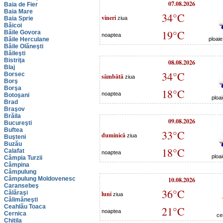
07.08.2026
Baia de Fier
Baia Mare
34°C
vineri
Baia Sprie
ziua
Băicoi
19°C
Băile Govora
noaptea
Băile Herculane
ploai
Băile Olăneşti
Băileşti
Bistriţa
08.08.2026
Blaj
34°C
Borsec
sâmbătă
ziua
Borş
Borşa
18°C
noaptea
Botoşani
ploa
Brad
Braşov
Brăila
09.08.2026
Bucureşti
Buftea
33°C
duminică
ziua
Buşteni
Buzău
18°C
Calafat
noaptea
ploa
Câmpia Turzii
Câmpina
Câmpulung
Câmpulung Moldovenesc
10.08.2026
Caransebeş
36°C
Călăraşi
luni
ziua
Călimăneşti
Ceahlău Toaca
21°C
noaptea
Cernica
ce
Chitila