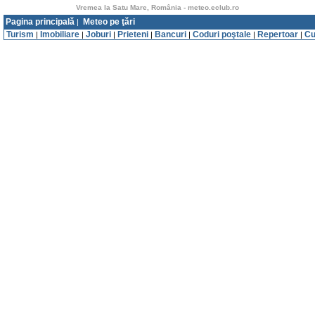
Vremea la Satu Mare, România - meteo.eclub.ro
Pagina principală
Meteo pe ţări
|
Turism
Imobiliare
Joburi
Prieteni
Bancuri
Coduri poştale
Repertoar
Cu
|
|
|
|
|
|
|