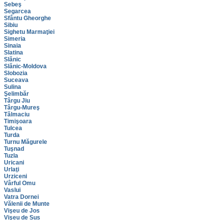
Sebeş
Segarcea
Sfântu Gheorghe
Sibiu
Sighetu Marmaţiei
Simeria
Sinaia
Slatina
Slănic
Slănic-Moldova
Slobozia
Suceava
Sulina
Şelimbăr
Târgu Jiu
Târgu-Mureş
Tălmaciu
Timişoara
Tulcea
Turda
Turnu Măgurele
Tuşnad
Tuzla
Uricani
Urlaţi
Urziceni
Vârful Omu
Vaslui
Vatra Dornei
Vălenii de Munte
Vişeu de Jos
Vişeu de Sus