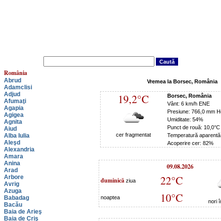
România
Abrud
Vremea la Borsec, România
Adamclisi
Adjud
19,2°C
Borsec, România
Afumaţi
Vânt: 6 km/h ENE
Agapia
Presiune: 766,0 mm H
Agigea
Umiditate: 54%
Agnita
Punct de rouă: 10,0°C
Aiud
cer fragmentat
Alba Iulia
Temperatură aparentă
Aleşd
Acoperire cer: 82%
Alexandria
Amara
Anina
09.08.2026
Arad
22°C
Arbore
duminică
ziua
Avrig
Azuga
10°C
Babadag
noaptea
nori 
Bacău
Baia de Arieş
Baia de Criş