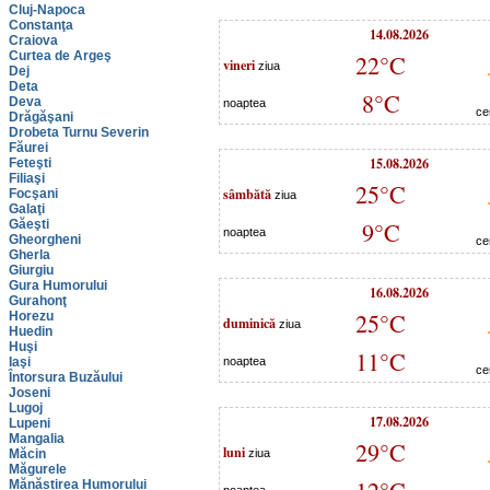
Cluj-Napoca
Constanţa
14.08.2026
Craiova
Curtea de Argeş
22°C
vineri
ziua
Dej
Deta
8°C
Deva
noaptea
ce
Drăgăşani
Drobeta Turnu Severin
Făurei
15.08.2026
Feteşti
Filiaşi
25°C
sâmbătă
Focşani
ziua
Galaţi
Găeşti
9°C
noaptea
Gheorgheni
ce
Gherla
Giurgiu
Gura Humorului
16.08.2026
Gurahonţ
25°C
Horezu
duminică
ziua
Huedin
Huşi
11°C
Iaşi
noaptea
ce
Întorsura Buzăului
Joseni
Lugoj
17.08.2026
Lupeni
Mangalia
29°C
luni
Măcin
ziua
Măgurele
Mănăstirea Humorului