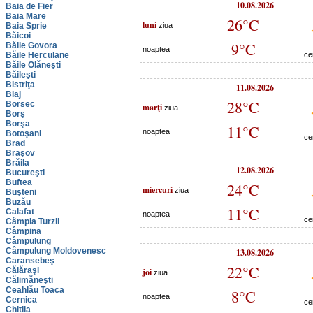
10.08.2026
Baia de Fier
Baia Mare
26°C
luni
Baia Sprie
ziua
Băicoi
9°C
Băile Govora
noaptea
Băile Herculane
ce
Băile Olăneşti
Băileşti
Bistriţa
11.08.2026
Blaj
28°C
Borsec
marţi
ziua
Borş
Borşa
11°C
noaptea
Botoşani
ce
Brad
Braşov
Brăila
12.08.2026
Bucureşti
Buftea
24°C
miercuri
ziua
Buşteni
Buzău
11°C
Calafat
noaptea
ce
Câmpia Turzii
Câmpina
Câmpulung
Câmpulung Moldovenesc
13.08.2026
Caransebeş
22°C
Călăraşi
joi
ziua
Călimăneşti
Ceahlău Toaca
8°C
noaptea
Cernica
ce
Chitila