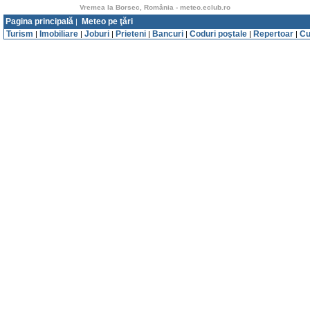
Vremea la Borsec, România - meteo.eclub.ro
Pagina principală
Meteo pe ţări
|
Turism
Imobiliare
Joburi
Prieteni
Bancuri
Coduri poştale
Repertoar
Cu
|
|
|
|
|
|
|