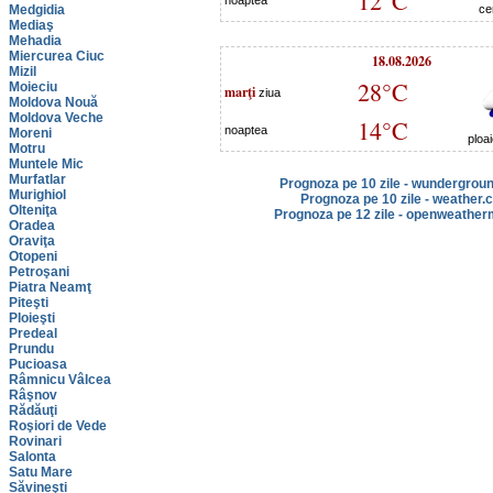
12°C
noaptea
Medgidia
ce
Mediaş
Mehadia
Miercurea Ciuc
18.08.2026
Mizil
28°C
Moieciu
marţi
ziua
Moldova Nouă
Moldova Veche
14°C
noaptea
Moreni
ploa
Motru
Muntele Mic
Murfatlar
Prognoza pe 10 zile - wundergrou
Murighiol
Prognoza pe 10 zile - weather.
Olteniţa
Prognoza pe 12 zile - openweather
Oradea
Oraviţa
Otopeni
Petroşani
Piatra Neamţ
Piteşti
Ploieşti
Predeal
Prundu
Pucioasa
Râmnicu Vâlcea
Râşnov
Rădăuţi
Roşiori de Vede
Rovinari
Salonta
Satu Mare
Săvineşti