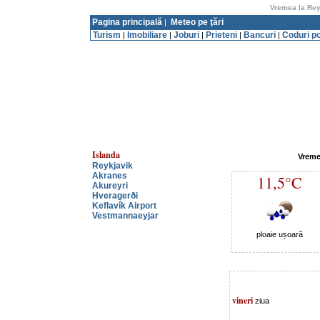
Vremea la Reyk
Pagina principală
Meteo pe ţări
|
Turism
Imobiliare
Joburi
Prieteni
Bancuri
Coduri p
|
|
|
|
|
Islanda
Vremea
Reykjavik
Akranes
11,5°C
Akureyri
Hveragerði
Keflavík Airport
Vestmannaeyjar
ploaie ușoară
vineri
ziua