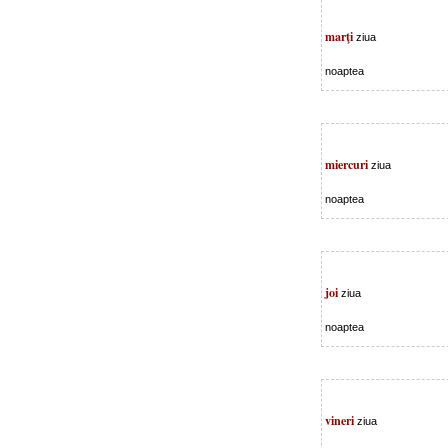
marţi
ziua
noaptea
miercuri
ziua
noaptea
joi
ziua
noaptea
vineri
ziua