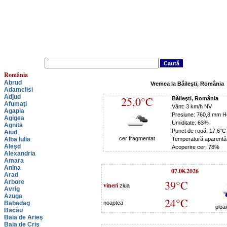
România
Abrud
Vremea la Băileşti, România
Adamclisi
Adjud
25,0°C
Băileşti, România
Afumaţi
Vânt: 3 km/h NV
Agapia
Presiune: 760,8 mm H
Agigea
Umiditate: 63%
Agnita
Punct de rouă: 17,6°C
Aiud
cer fragmentat
Alba Iulia
Temperatură aparentă
Aleşd
Acoperire cer: 78%
Alexandria
Amara
Anina
07.08.2026
Arad
39°C
Arbore
vineri
ziua
Avrig
Azuga
24°C
Babadag
noaptea
ploa
Bacău
Baia de Arieş
Baia de Criş