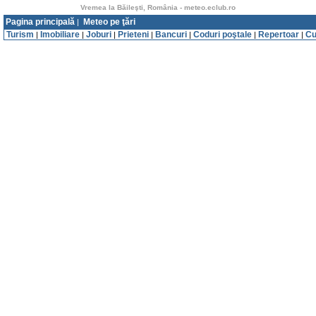
Vremea la Băileşti, România - meteo.eclub.ro
Pagina principală
Meteo pe ţări
|
Turism
Imobiliare
Joburi
Prieteni
Bancuri
Coduri poştale
Repertoar
Cu
|
|
|
|
|
|
|