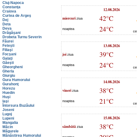
Cluj-Napoca
Constanţa
12.08.2026
Craiova
Curtea de Argeş
42°C
miercuri
ziua
Dej
Deta
24°C
Deva
noaptea
ce
Drăgăşani
Drobeta Turnu Severin
Făurei
13.08.2026
Feteşti
Filiaşi
39°C
joi
Focşani
ziua
Galaţi
Găeşti
24°C
noaptea
Gheorgheni
ce
Gherla
Giurgiu
Gura Humorului
14.08.2026
Gurahonţ
38°C
Horezu
vineri
ziua
Huedin
Huşi
21°C
Iaşi
noaptea
ce
Întorsura Buzăului
Joseni
Lugoj
15.08.2026
Lupeni
Mangalia
38°C
sâmbătă
Măcin
ziua
Măgurele
Mănăstirea Humorului