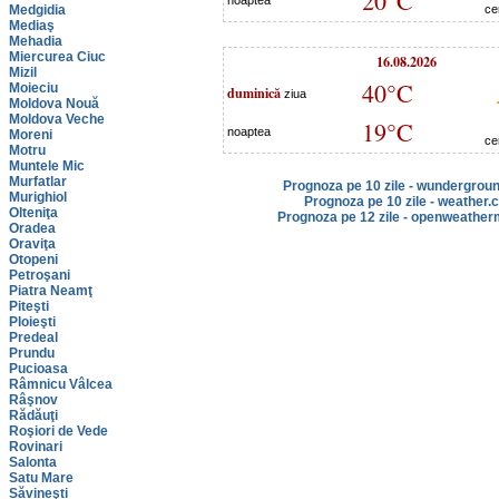
20°C
noaptea
Medgidia
ce
Mediaş
Mehadia
Miercurea Ciuc
16.08.2026
Mizil
40°C
Moieciu
duminică
ziua
Moldova Nouă
Moldova Veche
19°C
noaptea
Moreni
ce
Motru
Muntele Mic
Murfatlar
Prognoza pe 10 zile - wundergrou
Murighiol
Prognoza pe 10 zile - weather.
Olteniţa
Prognoza pe 12 zile - openweather
Oradea
Oraviţa
Otopeni
Petroşani
Piatra Neamţ
Piteşti
Ploieşti
Predeal
Prundu
Pucioasa
Râmnicu Vâlcea
Râşnov
Rădăuţi
Roşiori de Vede
Rovinari
Salonta
Satu Mare
Săvineşti