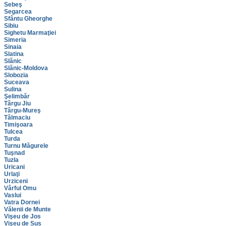
Sebeş
Segarcea
Sfântu Gheorghe
Sibiu
Sighetu Marmaţiei
Simeria
Sinaia
Slatina
Slănic
Slănic-Moldova
Slobozia
Suceava
Sulina
Şelimbăr
Târgu Jiu
Târgu-Mureş
Tălmaciu
Timişoara
Tulcea
Turda
Turnu Măgurele
Tuşnad
Tuzla
Uricani
Urlaţi
Urziceni
Vârful Omu
Vaslui
Vatra Dornei
Vălenii de Munte
Vişeu de Jos
Vişeu de Sus