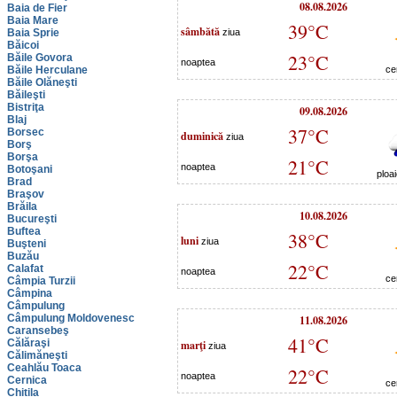
08.08.2026
Baia de Fier
Baia Mare
39°C
sâmbătă
Baia Sprie
ziua
Băicoi
23°C
Băile Govora
noaptea
Băile Herculane
ce
Băile Olăneşti
Băileşti
Bistriţa
09.08.2026
Blaj
37°C
Borsec
duminică
ziua
Borş
Borşa
21°C
noaptea
Botoşani
ploa
Brad
Braşov
Brăila
10.08.2026
Bucureşti
Buftea
38°C
luni
ziua
Buşteni
Buzău
22°C
Calafat
noaptea
ce
Câmpia Turzii
Câmpina
Câmpulung
Câmpulung Moldovenesc
11.08.2026
Caransebeş
41°C
Călăraşi
marţi
ziua
Călimăneşti
Ceahlău Toaca
22°C
noaptea
Cernica
ce
Chitila