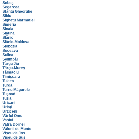
Sebeş
Segarcea
Sfântu Gheorghe
Sibiu
Sighetu Marmaţiei
Simeria
Sinaia
Slatina
Slănic
Slănic-Moldova
Slobozia
Suceava
Sulina
Şelimbăr
Târgu Jiu
Târgu-Mureş
Tălmaciu
Timişoara
Tulcea
Turda
Turnu Măgurele
Tuşnad
Tuzla
Uricani
Urlaţi
Urziceni
Vârful Omu
Vaslui
Vatra Dornei
Vălenii de Munte
Vişeu de Jos
Vişeu de Sus