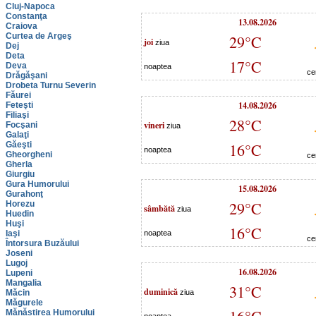
Cluj-Napoca
Constanţa
13.08.2026
Craiova
Curtea de Argeş
29°C
joi
ziua
Dej
Deta
17°C
Deva
noaptea
ce
Drăgăşani
Drobeta Turnu Severin
Făurei
14.08.2026
Feteşti
Filiaşi
28°C
vineri
Focşani
ziua
Galaţi
Găeşti
16°C
noaptea
Gheorgheni
ce
Gherla
Giurgiu
Gura Humorului
15.08.2026
Gurahonţ
29°C
Horezu
sâmbătă
ziua
Huedin
Huşi
16°C
Iaşi
noaptea
ce
Întorsura Buzăului
Joseni
Lugoj
16.08.2026
Lupeni
Mangalia
31°C
duminică
Măcin
ziua
Măgurele
Mănăstirea Humorului