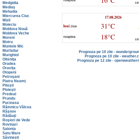
16°C
noaptea
Medgidia
ce
Mediaş
Mehadia
Miercurea Ciuc
17.08.2026
Mizil
31°C
Moieciu
luni
ziua
Moldova Nouă
Moldova Veche
18°C
noaptea
Moreni
ce
Motru
Muntele Mic
Murfatlar
Prognoza pe 10 zile - wundergrou
Murighiol
Prognoza pe 10 zile - weather.
Olteniţa
Prognoza pe 12 zile - openweather
Oradea
Oraviţa
Otopeni
Petroşani
Piatra Neamţ
Piteşti
Ploieşti
Predeal
Prundu
Pucioasa
Râmnicu Vâlcea
Râşnov
Rădăuţi
Roşiori de Vede
Rovinari
Salonta
Satu Mare
Săvineşti