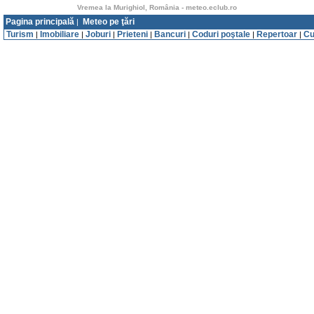
Vremea la Murighiol, România - meteo.eclub.ro
Pagina principală
Meteo pe ţări
|
Turism
Imobiliare
Joburi
Prieteni
Bancuri
Coduri poştale
Repertoar
Cu
|
|
|
|
|
|
|