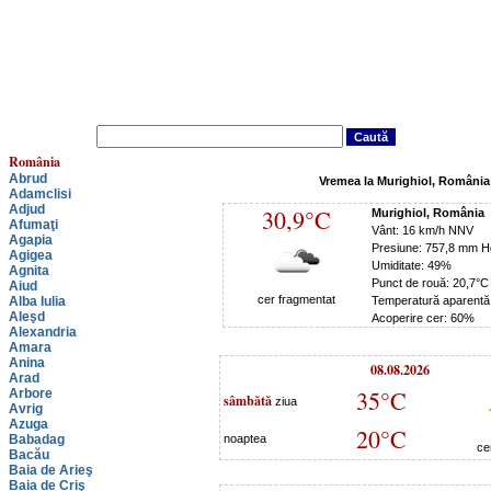
România
Abrud
Vremea la Murighiol, România
Adamclisi
Adjud
30,9°C
Murighiol, România
Afumaţi
Vânt: 16 km/h NNV
Agapia
Presiune: 757,8 mm H
Agigea
Umiditate: 49%
Agnita
Punct de rouă: 20,7°C
Aiud
cer fragmentat
Alba Iulia
Temperatură aparentă
Aleşd
Acoperire cer: 60%
Alexandria
Amara
Anina
08.08.2026
Arad
35°C
Arbore
sâmbătă
ziua
Avrig
Azuga
20°C
Babadag
noaptea
ce
Bacău
Baia de Arieş
Baia de Criş