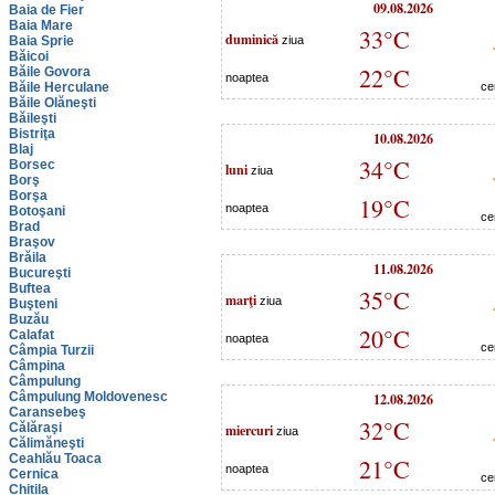
09.08.2026
Baia de Fier
Baia Mare
33°C
duminică
Baia Sprie
ziua
Băicoi
22°C
Băile Govora
noaptea
Băile Herculane
ce
Băile Olăneşti
Băileşti
Bistriţa
10.08.2026
Blaj
34°C
Borsec
luni
ziua
Borş
Borşa
19°C
noaptea
Botoşani
ce
Brad
Braşov
Brăila
11.08.2026
Bucureşti
Buftea
35°C
marţi
ziua
Buşteni
Buzău
20°C
Calafat
noaptea
ce
Câmpia Turzii
Câmpina
Câmpulung
Câmpulung Moldovenesc
12.08.2026
Caransebeş
32°C
Călăraşi
miercuri
ziua
Călimăneşti
Ceahlău Toaca
21°C
noaptea
Cernica
ce
Chitila