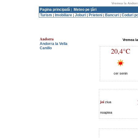
Vremea la Andorra
Pagina principală
Meteo pe ţări
|
Turism
Imobiliare
Joburi
Prieteni
Bancuri
Coduri p
|
|
|
|
|
Andorra
Vremea la
Andorra la Vella
Canillo
20,4°C
cer senin
joi
ziua
noaptea