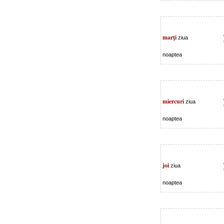
marţi
ziua
noaptea
miercuri
ziua
noaptea
joi
ziua
noaptea