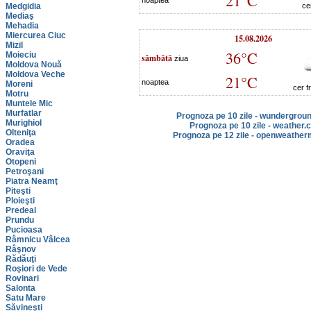
21°C
noaptea
Medgidia
ce
Mediaş
Mehadia
Miercurea Ciuc
15.08.2026
Mizil
36°C
Moieciu
sâmbătă
ziua
Moldova Nouă
Moldova Veche
21°C
noaptea
Moreni
cer f
Motru
Muntele Mic
Murfatlar
Prognoza pe 10 zile - wundergrou
Murighiol
Prognoza pe 10 zile - weather.
Olteniţa
Prognoza pe 12 zile - openweather
Oradea
Oraviţa
Otopeni
Petroşani
Piatra Neamţ
Piteşti
Ploieşti
Predeal
Prundu
Pucioasa
Râmnicu Vâlcea
Râşnov
Rădăuţi
Roşiori de Vede
Rovinari
Salonta
Satu Mare
Săvineşti