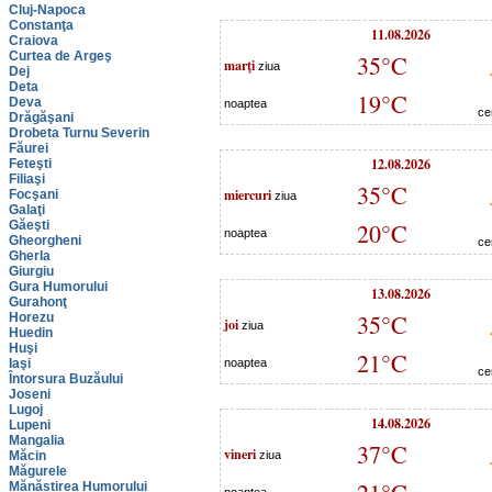
Cluj-Napoca
Constanţa
11.08.2026
Craiova
Curtea de Argeş
35°C
marţi
ziua
Dej
Deta
19°C
Deva
noaptea
ce
Drăgăşani
Drobeta Turnu Severin
Făurei
12.08.2026
Feteşti
Filiaşi
35°C
miercuri
Focşani
ziua
Galaţi
Găeşti
20°C
noaptea
Gheorgheni
ce
Gherla
Giurgiu
Gura Humorului
13.08.2026
Gurahonţ
35°C
Horezu
joi
ziua
Huedin
Huşi
21°C
Iaşi
noaptea
ce
Întorsura Buzăului
Joseni
Lugoj
14.08.2026
Lupeni
Mangalia
37°C
vineri
Măcin
ziua
Măgurele
Mănăstirea Humorului