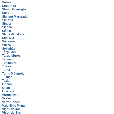
Sebeş
Segarcea
Sfântu Gheorghe
Sibiu
Sighetu Marmaţiei
Simeria
Sinaia
Slatina
Slănic
Slănic-Moldova
Slobozia
Suceava
Sulina
Şelimbăr
Târgu Jiu
Târgu-Mureş
Tălmaciu
Timişoara
Tulcea
Turda
Turnu Măgurele
Tuşnad
Tuzla
Uricani
Urlaţi
Urziceni
Vârful Omu
Vaslui
Vatra Dornei
Vălenii de Munte
Vişeu de Jos
Vişeu de Sus