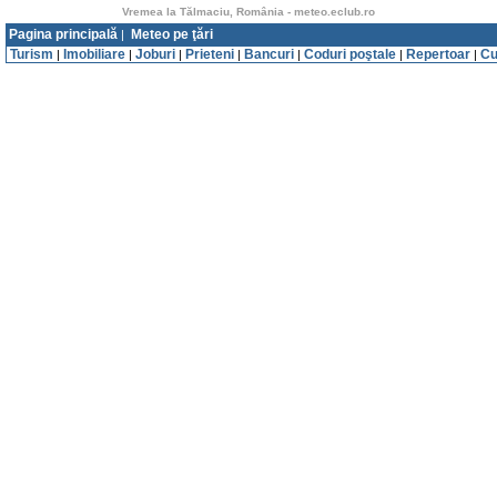
Vremea la Tălmaciu, România - meteo.eclub.ro
Pagina principală
Meteo pe ţări
|
Turism
Imobiliare
Joburi
Prieteni
Bancuri
Coduri poştale
Repertoar
Cu
|
|
|
|
|
|
|