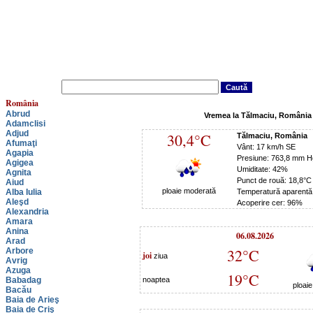
România
Abrud
Vremea la Tălmaciu, România
Adamclisi
Adjud
30,4°C
Tălmaciu, România
Afumaţi
Vânt: 17 km/h SE
Agapia
Presiune: 763,8 mm H
Agigea
Umiditate: 42%
Agnita
Punct de rouă: 18,8°C
Aiud
ploaie moderată
Alba Iulia
Temperatură aparentă
Aleşd
Acoperire cer: 96%
Alexandria
Amara
Anina
06.08.2026
Arad
32°C
Arbore
joi
ziua
Avrig
Azuga
19°C
Babadag
noaptea
ploai
Bacău
Baia de Arieş
Baia de Criş