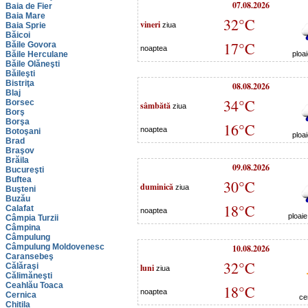
07.08.2026
Baia de Fier
Baia Mare
32°C
vineri
Baia Sprie
ziua
Băicoi
17°C
Băile Govora
noaptea
Băile Herculane
ploa
Băile Olăneşti
Băileşti
Bistriţa
08.08.2026
Blaj
34°C
Borsec
sâmbătă
ziua
Borş
Borşa
16°C
noaptea
Botoşani
ploa
Brad
Braşov
Brăila
09.08.2026
Bucureşti
Buftea
30°C
duminică
ziua
Buşteni
Buzău
18°C
Calafat
noaptea
ploai
Câmpia Turzii
Câmpina
Câmpulung
Câmpulung Moldovenesc
10.08.2026
Caransebeş
32°C
Călăraşi
luni
ziua
Călimăneşti
Ceahlău Toaca
18°C
noaptea
Cernica
ce
Chitila