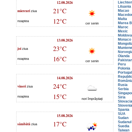
12.08.2026
Liechten
Lituania
21°C
miercuri
Macao
ziua
Macedo
12°C
Malta
noaptea
Marea Br
cer senin
Maroc
Mexic
Moldova
13.08.2026
Monaco
Mongoli
23°C
joi
Muntene
ziua
Norvegi
Olanda
16°C
noaptea
Pakista
cer senin
Peru
Polonia
Portugal
Republi
14.08.2026
Români
24°C
Rusia
vineri
ziua
Serbia
Singapo
15°C
noaptea
Siria
nori împrăștiați
Slovaci
Sloveni
Spania
SUA
15.08.2026
Sudan
17°C
Sudanul
sâmbătă
ziua
Suedia
Taiwan