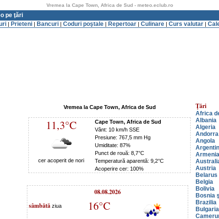
Vremea la Cape Town, Africa de Sud - meteo.eclub.ro
o pe ţări
uri
Prieteni
Bancuri
Coduri poştale
Repertoar
Culinare
Curs valutar
Cal
|
|
|
|
|
|
|
Ţări
Vremea la Cape Town, Africa de Sud
Africa d
Albania
11,3°C
Cape Town, Africa de Sud
Algeria
Vânt: 10 km/h SSE
Andorra
Presiune: 767,5 mm Hg
Angola
Umiditate: 87%
Argenti
Punct de rouă: 8,7°C
Armeni
cer acoperit de nori
Temperatură aparentă: 9,2°C
Australi
Austria
Acoperire cer: 100%
Belarus
Belgia
Bolivia
08.08.2026
Bosnia ş
16°C
Brazilia
sâmbătă
ziua
Bulgaria
Cameru