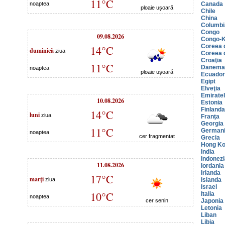
11°C
noaptea
Canada
ploaie ușoară
Chile
China
Columbi
Congo
09.08.2026
Congo-K
Coreea 
14°C
duminică
ziua
Coreea 
Croaţia
11°C
Danema
noaptea
ploaie ușoară
Ecuador
Egipt
Elveţia
Emiratel
10.08.2026
Estonia
Finlanda
14°C
luni
ziua
Franţa
Georgia
11°C
German
noaptea
cer fragmentat
Grecia
Hong K
India
Indonezi
11.08.2026
Iordania
Irlanda
17°C
marţi
ziua
Islanda
Israel
10°C
Italia
noaptea
cer senin
Japonia
Letonia
Liban
Libia