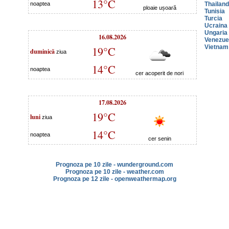
13°C
noaptea
Thailan
ploaie ușoară
Tunisia
Turcia
Ucraina
Ungaria
16.08.2026
Venezue
Vietnam
19°C
duminică
ziua
14°C
noaptea
cer acoperit de nori
17.08.2026
19°C
luni
ziua
14°C
noaptea
cer senin
Prognoza pe 10 zile - wunderground.com
Prognoza pe 10 zile - weather.com
Prognoza pe 12 zile - openweathermap.org