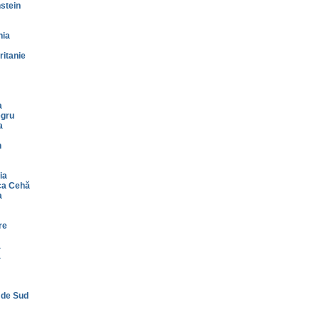
stein
nia
itanie
a
gru
a
n
ia
ca Cehă
a
re
a
a
 de Sud