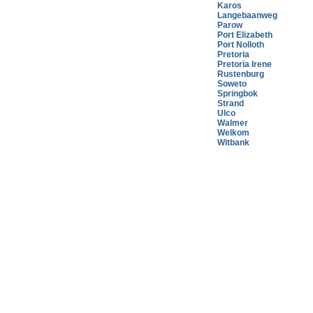
Karos
Langebaanweg
Parow
Port Elizabeth
Port Nolloth
Pretoria
Pretoria Irene
Rustenburg
Soweto
Springbok
Strand
Ulco
Walmer
Welkom
Witbank