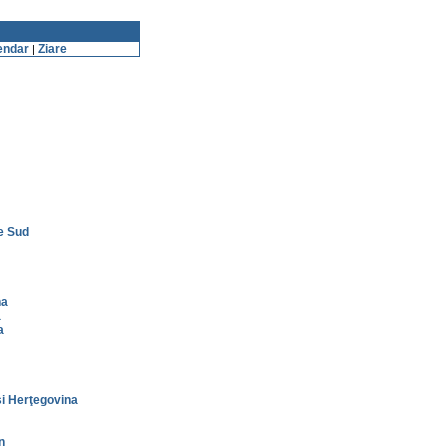
endar
Ziare
|
e Sud
na
a
a
i Herţegovina
n