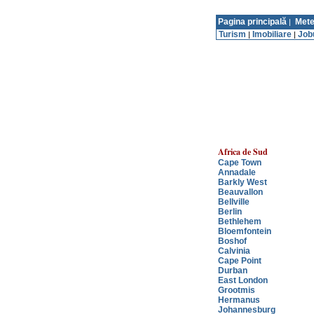
Pagina principală
Mete
|
Turism
Imobiliare
Job
|
|
Africa de Sud
Cape Town
Annadale
Barkly West
Beauvallon
Bellville
Berlin
Bethlehem
Bloemfontein
Boshof
Calvinia
Cape Point
Durban
East London
Grootmis
Hermanus
Johannesburg