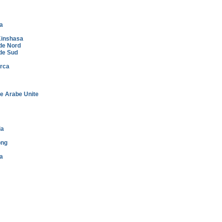
a
inshasa
de Nord
de Sud
rca
e Arabe Unite
ia
ong
a