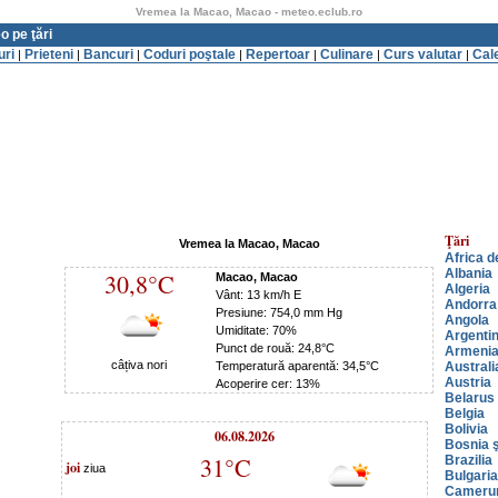
Vremea la Macao, Macao - meteo.eclub.ro
o pe ţări
uri
Prieteni
Bancuri
Coduri poştale
Repertoar
Culinare
Curs valutar
Cal
|
|
|
|
|
|
|
Ţări
Vremea la Macao, Macao
Africa d
Albania
30,8°C
Macao, Macao
Algeria
Vânt: 13 km/h E
Andorra
Presiune: 754,0 mm Hg
Angola
Umiditate: 70%
Argenti
Punct de rouă: 24,8°C
Armeni
câțiva nori
Temperatură aparentă: 34,5°C
Australi
Austria
Acoperire cer: 13%
Belarus
Belgia
Bolivia
06.08.2026
Bosnia ş
31°C
Brazilia
joi
ziua
Bulgaria
Cameru