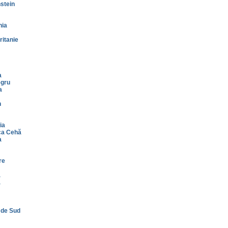
stein
nia
itanie
a
gru
a
n
ia
ca Cehă
a
re
a
a
 de Sud