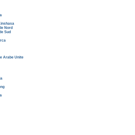
a
inshasa
de Nord
de Sud
rca
e Arabe Unite
ia
ong
a