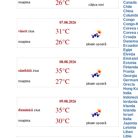
26°C
noaptea
Canada
câțiva nori
Chile
China
Columbi
Congo
07.08.2026
Congo-K
Coreea 
31°C
vineri
ziua
Coreea 
Croaţia
26°C
Danema
noaptea
ploaie ușoară
Ecuador
Egipt
Elveţia
Emiratel
08.08.2026
Estonia
Finlanda
35°C
sâmbătă
ziua
Franţa
Georgia
27°C
German
noaptea
ploaie ușoară
Grecia
Hong K
India
Indonezi
09.08.2026
Iordania
Irlanda
35°C
duminică
ziua
Islanda
Israel
30°C
Italia
noaptea
ploaie ușoară
Japonia
Letonia
Liban
Libia