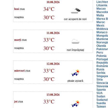
10.08.2026
Liechten
Lituania
34°C
luni
Macao
ziua
Macedo
30°C
Malta
noaptea
Marea Br
cer acoperit de nori
Maroc
Mexic
Moldova
11.08.2026
Monaco
Mongoli
33°C
marţi
Muntene
ziua
Norvegi
Olanda
30°C
noaptea
Pakista
nori împrăștiați
Peru
Polonia
Portugal
Republi
12.08.2026
Români
33°C
Rusia
miercuri
ziua
Serbia
Singapo
30°C
noaptea
Siria
ploaie ușoară
Slovaci
Sloveni
Spania
SUA
13.08.2026
Sudan
33°C
Sudanul
joi
ziua
Suedia
Taiwan