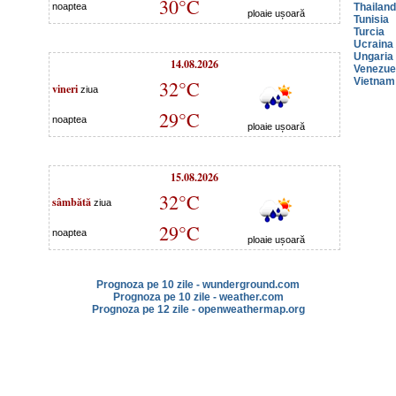
30°C
noaptea
Thailan
ploaie ușoară
Tunisia
Turcia
Ucraina
Ungaria
14.08.2026
Venezue
Vietnam
32°C
vineri
ziua
29°C
noaptea
ploaie ușoară
15.08.2026
32°C
sâmbătă
ziua
29°C
noaptea
ploaie ușoară
Prognoza pe 10 zile - wunderground.com
Prognoza pe 10 zile - weather.com
Prognoza pe 12 zile - openweathermap.org