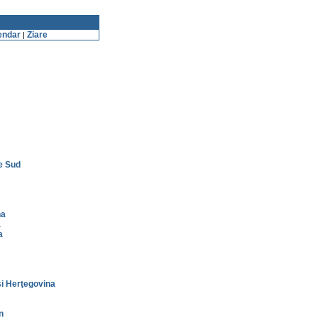
endar
Ziare
|
e Sud
na
a
a
i Herţegovina
n