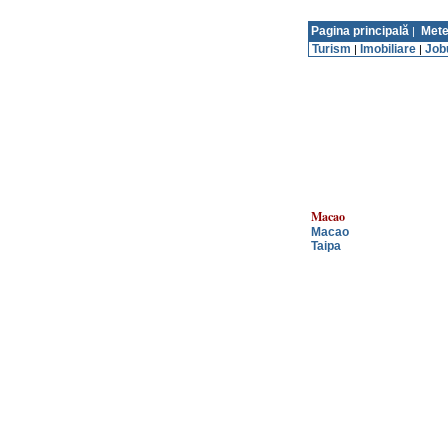
Pagina principală
Mete
|
Turism
Imobiliare
Job
|
|
Macao
Macao
Taipa